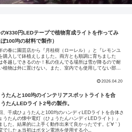
の¥330円LEDテープで植物育成ライトを作ってみ
ぼ100均の材料で製作）
年の春に園芸店から『月桂樹（ローレル）』と『レモンユ
を購入して鉢植えしました。両方とも順調に育ちました
は冬越しできるのか！私の住んでる場所は雪が降るので耐
い植物は外に置けない。また、室内でも使用してない部屋
2026.04.20
うたんと100均のインテリアスポットライトを合
うたんLEDライト2号の製作。
回、千成ひょうたんと100均のハンディLEDライトを合体さ
ょうたんの懐中電灯（ひょうたんハンディLEDライト）』
ました。結果的に上手く動作出来て良かったです。(;´∀｀)
変でしたぁ当初はボタン電池を使用する小...