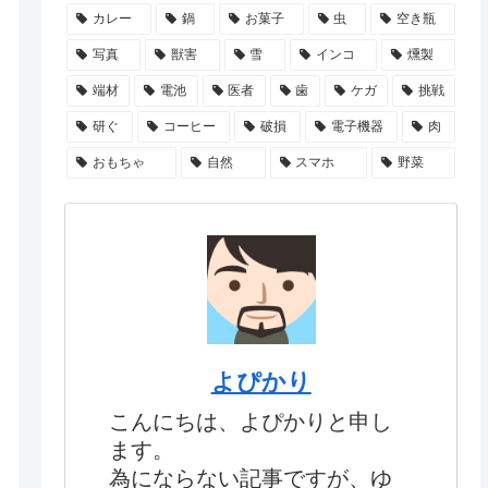
カレー
鍋
お菓子
虫
空き瓶
写真
獣害
雪
インコ
燻製
端材
電池
医者
歯
ケガ
挑戦
研ぐ
コーヒー
破損
電子機器
肉
おもちゃ
自然
スマホ
野菜
よぴかり
こんにちは、よぴかりと申し
ます。
為にならない記事ですが、ゆ