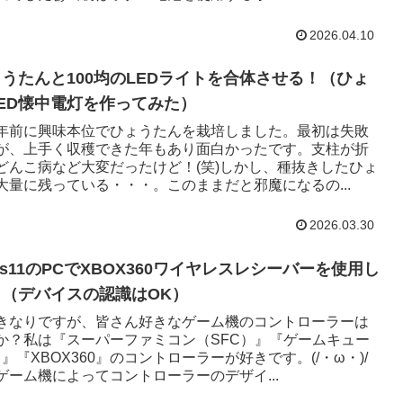
2026.04.10
うたんと100均のLEDライトを合体させる！（ひょ
ED懐中電灯を作ってみた）
年前に興味本位でひょうたんを栽培しました。最初は失敗
が、上手く収穫できた年もあり面白かったです。支柱が折
どんこ病など大変だったけど！(笑)しかし、種抜きしたひょ
大量に残っている・・・。このままだと邪魔になるの...
2026.03.30
ows11のPCでXBOX360ワイヤレスレシーバーを使用し
（デバイスの認識はOK）
きなりですが、皆さん好きなゲーム機のコントローラーは
か？私は『スーパーファミコン（SFC）』『ゲームキュー
』『XBOX360』のコントローラーが好きです。(/・ω・)/
ゲーム機によってコントローラーのデザイ...