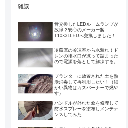
雑談
昔交換したLEDルームランプが
故障？安心のメーカー製
T10×31LEDへ交換しました！
冷蔵庫の冷凍室から水漏れ！ド
レンの排水口が凍って詰まった
ので電源を落として解凍する。
プランターに放置された土を熱
湯消毒して再利用したい！（細
かい異物はカズバーナーで燃や
す）
ハンドルが外れた傘を修理して
防水スプレーを塗布しメンテナ
ンスしてみた！