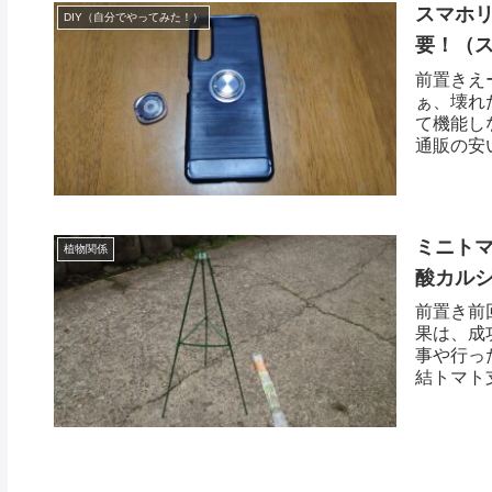
スマホ
DIY（自分でやってみた！）
要！（ス
前置きえ
ぁ、壊れ
て機能し
通販の安
ミニトマ
植物関係
酸カル
前置き前
果は、成
事や行っ
結トマト