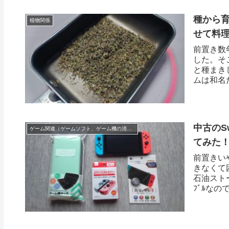
種から
植物関係
せて料
前置き数
した。そ
と種まき
ムは和名
中古のS
ゲーム関連（ゲームソフト、ゲーム機の清掃修理など）
てみた
前置きい
きなくて
石油ストーブ
ﾌﾞﾙなの