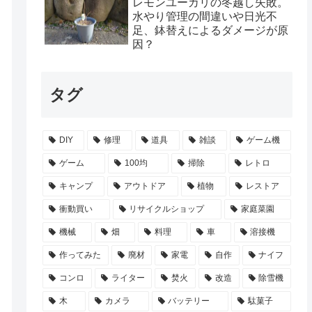
レモンユーカリの冬越し失敗。
水やり管理の間違いや日光不
足、鉢替えによるダメージが原
因？
タグ
DIY
修理
道具
雑談
ゲーム機
ゲーム
100均
掃除
レトロ
キャンプ
アウトドア
植物
レストア
衝動買い
リサイクルショップ
家庭菜園
機械
畑
料理
車
溶接機
作ってみた
廃材
家電
自作
ナイフ
コンロ
ライター
焚火
改造
除雪機
木
カメラ
バッテリー
駄菓子