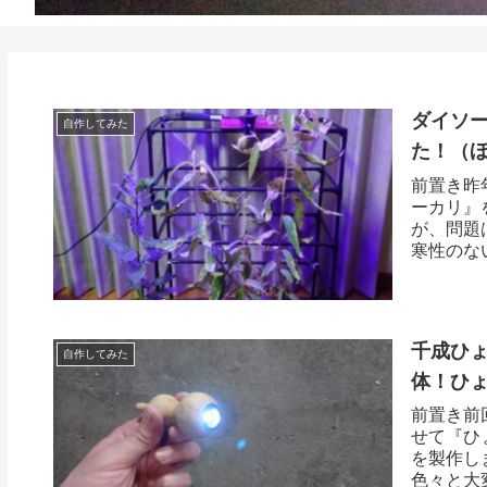
ダイソー
自作してみた
た！（ほ
前置き昨
ーカリ』
が、問題
寒性のな
は...
千成ひょ
自作してみた
体！ひょ
前置き前
せて『ひ
を製作し
色々と大