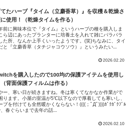
育てたハーブ『タイム（立麝香草）』を収穫＆乾燥さ
理に使用！（乾燥タイムを作る）
年前に興味本位で『タイム』というハーブの種を購入しま
こら辺にあったプランターに培養土を入れて雑にパラパラ
した所、なんか上手くいったようです。(笑)ちなみに、タイ
だと『立麝香草（タチジャコウソウ）』というみたい...
2026.02.20
witchを購入したので100均の保護アイテムを使用し
！（背面保護フィルムは作る）
やー、寒い日が続きますね。冬は寒くてなかなか作業がで
困ります。小屋の室温が5℃以下なので厚着しても寒いし、
を付けても全然暖かくならない！((((；ﾟДﾟ))))ｶﾞｸｶﾞｸﾌﾞﾙ
で、春ぐらいまで去年の話...
2026.02.10