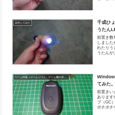
千成ひょ
自作してみた
うたんL
前置き数
しました
れたりう
うたんが
Wind
ゲーム関連（ゲームソフト、ゲーム機の清掃修理など）
てみた。
前置きい
あります
ブ（GC）
ポチポチ