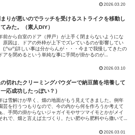
2026.03.20
閉まりが悪いのでラッチを受けるストライクを移動し
てみた。（素人DIY）
年前から自室のドア（押戸）が上手く閉まらないようにな
。原因は、ドアの外枠が上下でズレているのが影響してい
。(;^ω^)詳しい事は分からんが・・・今まで我慢してきたの
ドアを閉めるという単純な事に手間が掛かるのが...
2026.03.10
限の切れたクリーミングパウダーで納豆菌を培養して
（一応成功したっぽい？）
年は雪解けが早く、畑の地面がもう見えてきました。例年
園芸を行うつもりなので、今の内から何を作ろうか考えて
ぁ、手間の掛からないジャガイモやサツマイモとかがメイ
それで、畑と言えば土づくり。たい肥やら肥料やら撒いて...
2026.03.01