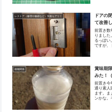
ドアの
レストア（修理や修繕など）失敗もアリ！
て改善し
前置き数
りました
るっぽい
ですが、
賞味期
植物関係
みた！
前置き今
通り素人
ます。ま
ンかな。