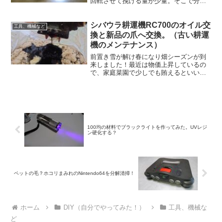
回転させて挽ける量が少量。そこで分解
してみると、ある部品を外せば改造せず
ある程度増やす事ができました。
シバウラ耕運機RC700のオイル交
工具、機械など
換と新品の爪へ交換。（古い耕運
機のメンテナンス）
前置き雪が解け春になり畑シーズンが到
来しました！最近は物価上昇しているの
で、家庭菜園で少しでも賄えるといいな
ぁ～と思っています。(笑)しかし、耕運機
の爪が削れて少なくなっているので畑を
耕す事が出来ない。(￣▽￣)あははという
事で、いつもの古...
100均の材料でブラックライトを作ってみた。UVレジ
ン硬化する？
ペットの毛？ホコリまみれのNintendo64を分解清掃！
ホーム
DIY（自分でやってみた！）
工具、機械な
ど