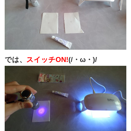
では、
スイッチON!
(/・ω・)/