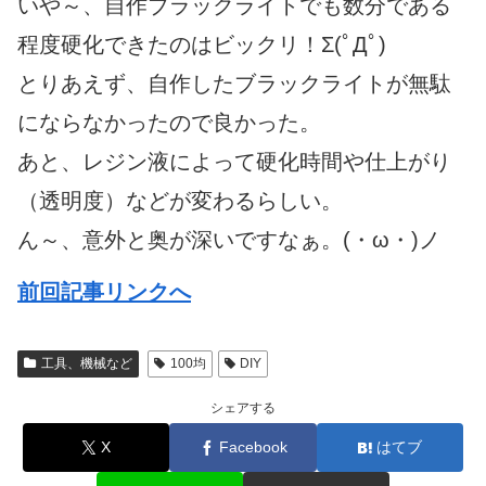
いや～、自作ブラックライトでも数分である
程度硬化できたのはビックリ！Σ(ﾟДﾟ)
とりあえず、自作したブラックライトが無駄
にならなかったので良かった。
あと、レジン液によって硬化時間や仕上がり
（透明度）などが変わるらしい。
ん～、意外と奥が深いですなぁ。(・ω・)ノ
前回記事リンクへ
工具、機械など
100均
DIY
シェアする
X
Facebook
はてブ