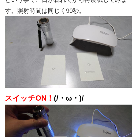
す。照射時間は同じく90秒。
スイッチON！
(/・ω・)/