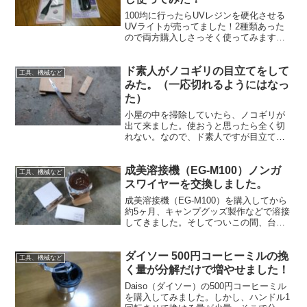
100均に行ったらUVレジンを硬化させる
UVライトが売ってました！2種類あった
ので両方購入しさっそく使ってみます！
（前回自作したライトとの比較あり）
ド素人がノコギリの目立てをして
工具、機械など
みた。（一応切れるようにはなっ
た）
小屋の中を掃除していたら、ノコギリが
出て来ました。使おうと思ったら全く切
れない。なので、ド素人ですが目立てに
挑戦したいと思います。
成美溶接機（EG-M100）ノンガ
工具、機械など
スワイヤーを交換しました。
成美溶接機（EG-M100）を購入してから
約5ヶ月、キャンプグッズ製作などで溶接
してきました。そしてついこの間、台車
を製作していたら溶接ワイヤーが無くな
ってしまったので溶接が出来ない。なの
ダイソー 500円コーヒーミルの挽
で、ワイヤーの購入と取り付けをやって
工具、機械など
いこうと思います。
く量が分解だけで増やせました！
Daiso（ダイソー）の500円コーヒーミル
を購入してみました。しかし、ハンドル1