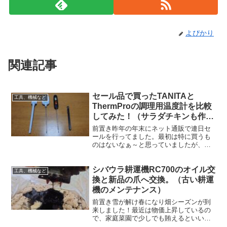
よぴかり
関連記事
セール品で買ったTANITAと
工具、機械など
ThermProの調理用温度計を比較
してみた！（サラダチキンも作る
よ）
前置き昨年の年末にネット通販で連日セ
ールを行ってました。最初は特に買うも
のはないなぁ～と思っていましたが、そ
ういえば調理で使う温度計があると便利
だなと思い出し親父へ要望。（親父が会
シバウラ耕運機RC700のオイル交
員になっている為）セール対象の温度計
工具、機械など
から厳選した結果、2本の...
換と新品の爪へ交換。（古い耕運
機のメンテナンス）
前置き雪が解け春になり畑シーズンが到
来しました！最近は物価上昇しているの
で、家庭菜園で少しでも賄えるといいな
ぁ～と思っています。(笑)しかし、耕運機