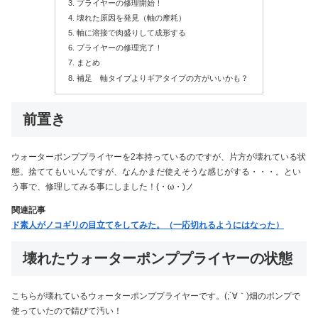
プライヤーの修理開始！
壊れた原因を発見（軸の摩耗）
軸に溶接で肉盛りして成形する
プライヤーの修理完了！
まとめ
補足 軸タイプよりギアタイプの方がいいかも？
前置き
ウォーターポンププライヤーを2本持っているのですが、片方が壊れている状
態。捨ててもいいんですが、なんかまだ使えそうな感じがする・・・。とい
う事で、修理してみる事にしました！(・ω・)ノ
関連記事
ド素人がノコギリの目立てをしてみた。（一応切れるようにはなった）
壊れたウォーターポンププライヤーの状態
こちらが壊れているウォーターポンププライヤーです。(;´∀｀)畑のポンプで
使っていたので錆びて汚い！