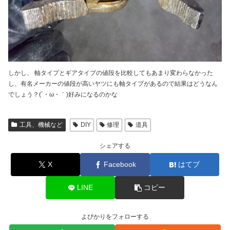
しかし、 軸タイプとギアタイプの値段を比較してもあまり変わらなかった
し、有名メーカーの値段が高いヤツにも軸タイプがあるので結果はどうなん
でしょう？(´・ω・｀)好みになるのかな
工具、機械など
DIY
修理
道具
シェアする
X
Facebook
はてブ
LINE
コピー
よぴかりをフォローする