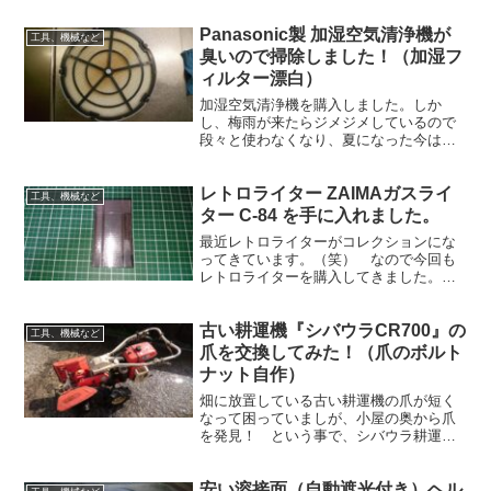
の爪が削れて少なくなっているので畑を
Panasonic製 加湿空気清浄機が
耕す事が出来ない。(￣▽￣)あははという
工具、機械など
事で、いつもの古...
臭いので掃除しました！（加湿フ
ィルター漂白）
加湿空気清浄機を購入しました。しか
し、梅雨が来たらジメジメしているので
段々と使わなくなり、夏になった今は全
く使ってません！久しぶりに起動してみ
たら・・・メッチャ臭い！ なんか酸っ
レトロライター ZAIMAガスライ
ぱい臭いがする。このままでは空気汚染
工具、機械など
機なので、掃除したいと思います。
ター C-84 を手に入れました。
最近レトロライターがコレクションにな
ってきています。（笑） なので今回も
レトロライターを購入してきました。し
かも、かなり状態がいいです。（ほぼ美
品）しかし、ジャンク品で購入したので
古い耕運機『シバウラCR700』の
使えるのかチェックしていきます。
工具、機械など
爪を交換してみた！（爪のボルト
ナット自作）
畑に放置している古い耕運機の爪が短く
なって困っていましが、小屋の奥から爪
を発見！ という事で、シバウラ耕運機
の爪を交換してみる事に・・・。（爪の
交換作業は初めてです）
安い溶接面（自動遮光付き）ヘル