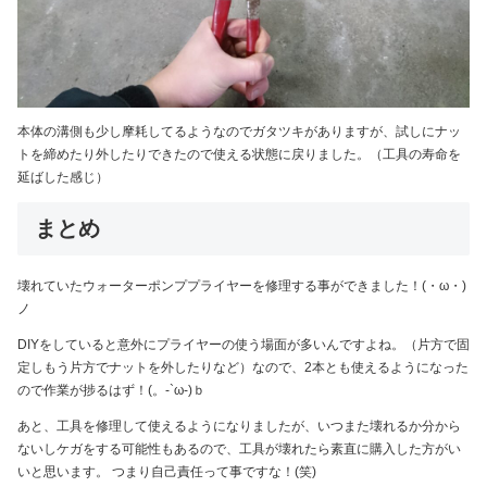
本体の溝側も少し摩耗してるようなのでガタツキがありますが、試しにナッ
トを締めたり外したりできたので使える状態に戻りました。（工具の寿命を
延ばした感じ）
まとめ
壊れていたウォーターポンププライヤーを修理する事ができました！(・ω・)
ノ
DIYをしていると意外にプライヤーの使う場面が多いんですよね。（片方で固
定しもう片方でナットを外したりなど）なので、2本とも使えるようになった
ので作業が捗るはず！(。-`ω-)ｂ
あと、工具を修理して使えるようになりましたが、いつまた壊れるか分から
ないしケガをする可能性もあるので、工具が壊れたら素直に購入した方がい
いと思います。 つまり自己責任って事ですな！(笑)