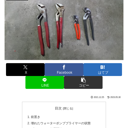
X
Facebook
はてブ
LINE
コピー
2021.12.25
2023.05.30
目次
前置き
壊れたウォーターポンププライヤーの状態