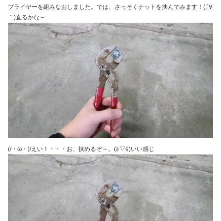
プライヤーを組みなおしました。では、さっそくナットを挟んでみます！(;´∀
｀)直るかな～
(/・ω・)/えい！・・・お、挟めるぞ～。(≧▽≦)いい感じ