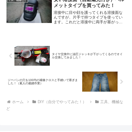
工具、機械など
メットタイプを買ってみた！
溶接中に目や顔を護ってくれる溶接面な
んですが、片手で持つタイプを使ってい
ます。これだと溶接中に両手が塞がって
しまうので場面によっては使いにくい！
という事で、この問題を解決する為に溶
接面を購入しました。
タイヤ交換中に油圧ジャッキが下がってくるのでオイ
ル交換してみました！
ジーパンの穴を100均の補修クロスと手縫いで塞ぎま
した！（素人の裁縫作業）
ホーム
DIY（自分でやってみた！）
工具、機械な
ど