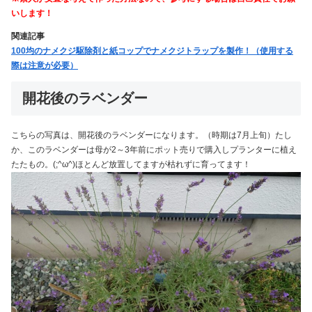
いします！
関連記事
100均のナメクジ駆除剤と紙コップでナメクジトラップを製作！（使用する
際は注意が必要）
開花後のラベンダー
こちらの写真は、開花後のラベンダーになります。（時期は7月上旬）たし
か、このラベンダーは母が2～3年前にポット売りで購入しプランターに植え
たたもの。(;^ω^)ほとんど放置してますが枯れずに育ってます！