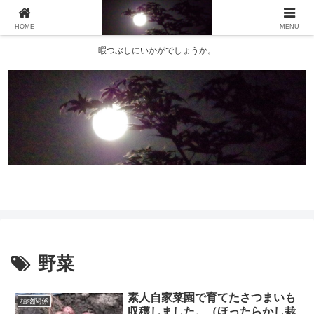
HOME
MENU
暇つぶしにいかがでしょうか。
野菜
素人自家菜園で育てたさつまいも
植物関係
収穫しました。（ほったらかし栽