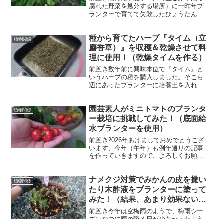
腐れた野菜を処分する場所）に一昨年プ
ランターで育てて失敗したひょうたんを
捨てた所、去年の春にひょうたんの芽が
出しました。(≧▽≦)最初カボチャの芽だ
種から育てたハーブ『タイム（立
と思ってた！これは、リベンジするしか
植物関係
ないない！まぁ、面倒...
麝香草）』を収穫＆乾燥させて料
理に使用！（乾燥タイムを作る）
前置き数年前に興味本位で『タイム』と
いうハーブの種を購入しました。そこら
辺にあったプランターに培養土を入れて
雑にパラパラと種まきした所、なんか上
手くいったようです。(笑)ちなみに、タイ
園芸素人がミニトマトのプランタ
ムは和名だと『立麝香草（タチジャコウ
植物関係
ソウ）』というみたい...
ー栽培に挑戦してみた！（底面給
水プランターを使用）
前置き2026年あけましておめでとうござ
います。今年（午年）も例年通りの記事
を作っていきますので、よろしくお願い
いたします。<(_ _)>なにとぞぉ～今年初
めての記事は、ゲームの福袋開封！と行
ナメクジ対策でみかんの皮を撒い
きたかったのですが福袋が売って無かっ
植物関係
たので、去年...
たり木酢液をプランターに塗って
みた！（結果、あまり効果ないか
も）
前置き今年は空梅雨のようで、梅雨シー
ズンなのに雨の降る日が少なかったよう