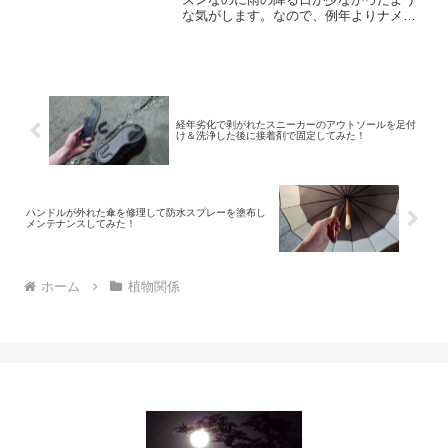
な気がします。なので、例年よりナメク
ジが少なかったような・・・。(;´∀｀)分
からないけどまぁ、ナメクジより植物の
生命力の方が強いだろう！という事で、
今年は対策は何もし...
経年劣化で剥がれたスニーカーのアウトソールを足付
け＆洗浄した後に接着剤で固定してみた！
ハンドルが外れた傘を修理して防水スプレーを塗布し
メンテナンスしてみた！
ホーム
植物関係