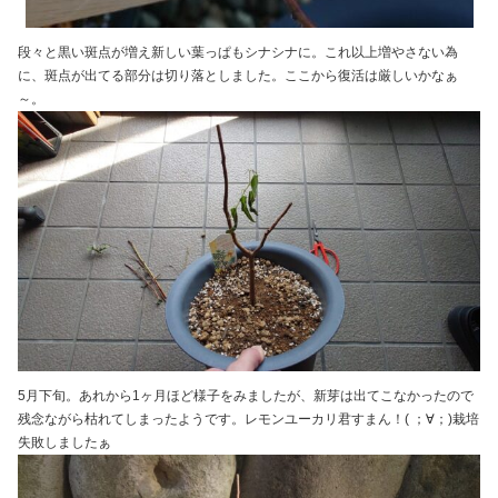
段々と黒い斑点が増え新しい葉っぱもシナシナに。これ以上増やさない為
に、斑点が出てる部分は切り落としました。ここから復活は厳しいかなぁ
～。
5月下旬。あれから1ヶ月ほど様子をみましたが、新芽は出てこなかったので
残念ながら枯れてしまったようです。レモンユーカリ君すまん！( ；∀；)栽培
失敗しましたぁ