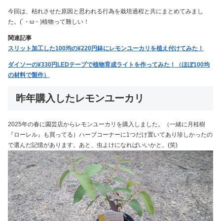
今回は、枯れさせた原因と思われる行為を栽培過程と共にまとめてみまし
た。(´・ω・)植物って難しい！
関連記事
スリット加工した100均の¥220円鉢にレモンユーカリを植え付けてみた！
ダイソーの¥330円LEDテープで植物育成ライトを作ってみた！（ほぼ100均
の材料で製作）
昨年購入したレモンユーカリ
2025年の春に園芸店からレモンユーカリを購入しました。（一緒に月桂樹
『ローレル』も買ってる）ハーブコーナーに1つだけ置いてあり珍しかったの
で選んだ記憶があります。あと、虫よけになればいいかと。(笑)