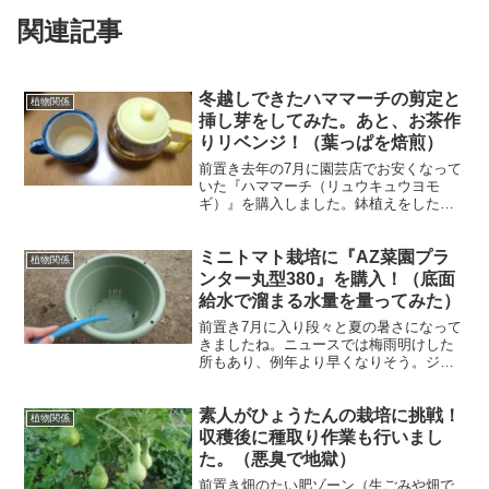
関連記事
冬越しできたハママーチの剪定と
植物関係
挿し芽をしてみた。あと、お茶作
りリベンジ！（葉っぱを焙煎）
前置き去年の7月に園芸店でお安くなって
いた『ハママーチ（リュウキュウヨモ
ギ）』を購入しました。鉢植えをした
所、大きく育ったので葉っぱを乾燥させ
お茶にしましたがイマイチな結果
ミニトマト栽培に『AZ菜園プラ
に・・・。ん～、お茶を作る工程で『焙
植物関係
煎』作業を忘れたのが原因だと思っ...
ンター丸型380』を購入！（底面
給水で溜まる水量を量ってみた）
前置き7月に入り段々と夏の暑さになって
きましたね。ニュースでは梅雨明けした
所もあり、例年より早くなりそう。ジメ
ジメから解放されるが、次は日差しがジ
リジリになるのかぁ。( ﾟДﾟ)ふぁぁぁ～話
素人がひょうたんの栽培に挑戦！
が変わりますが、今年はサツマイモ以外
植物関係
の野菜作りにも...
収穫後に種取り作業も行いまし
た。（悪臭で地獄）
前置き畑のたい肥ゾーン（生ごみや畑で