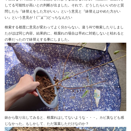
してる可能性が高いとの判断が出ました。それで、どうしたらいいのかと質
問したら『鉢替えをした方がいい』という意見と『鉢替えはやめた方がい
い』という意見が！(￣д￣)どっちなんだい
検索する都度に意見が変わってよく分からない。違うAIで検索したりしまし
たがほぼ同じ内容。結果的に、根腐れの場合は早めに対処しないと枯れると
の事だったので鉢替えする事にしました。
鉢から取り出してみると、根腐れはしてないような・・・。カビ臭なども感
じなかった。もしかして、ただ落葉しただけなのか？