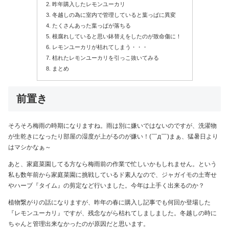
昨年購入したレモンユーカリ
冬越しの為に室内で管理していると葉っぱに異変
たくさんあった葉っぱが落ちる
根腐れしていると思い鉢替えをしたのが致命傷に！
レモンユーカリが枯れてしまう・・・
枯れたレモンユーカリを引っこ抜いてみる
まとめ
前置き
そろそろ梅雨の時期になりますね。雨は別に嫌いではないのですが、洗濯物
が生乾きになったり部屋の湿度が上がるのが嫌い！(￣д￣)まぁ、猛暑日より
はマシかなぁ～
あと、家庭菜園してる方なら梅雨前の作業で忙しいかもしれません。という
私も数年前から家庭菜園に挑戦しているド素人なので、ジャガイモの土寄せ
やハーブ『タイム』の剪定など行いました。今年は上手く出来るのか？
植物繋がりの話になりますが、昨年の春に購入し記事でも何回か登場した
『レモンユーカリ』ですが、残念ながら枯れてしましました。冬越しの時に
ちゃんと管理出来なかったのが原因だと思います。