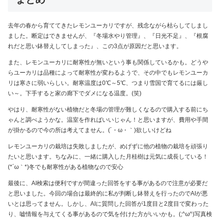
去年の春から育ててきたレモンユーカリですが、残念ながら枯らしてしまし
ました。断定はできませんが、『冬場水やり管理』、『日光不足』、『根腐
れだと思い鉢替えしてしまった』、この3点が原因だと思います。
また、レモンユーカリに耐寒性が無いという事も関係しているかも。どうや
らユーカリは品種によって耐寒性が変わるようで、その中でもレモンユーカ
リは寒さに弱いらしい。耐寒温度は0℃～5℃、つまり雪国で育てるには厳し
い～。下手すると家の廊下でダメになる温度。(笑)
やはり、耐寒性がない植物だと冬場の管理が難しくなるので購入する前にち
ゃんと調べようかな。温室を作ればいいじゃん！と思いますが、費用や手間
が掛かるので今の所は考えてません。(´・ω・｀)欲しいけどね
レモンユーカリの栽培は失敗しましたが、めげずに他の植物の栽培を頑張り
たいと思います。ちなみに、一緒に購入した月桂樹は元気に成長している！
(*´ω｀*)冬でも耐寒性がある植物なので安心
最後に、AI検索は便利ですが間違った回答をする事があるので注意が必要だ
と思いました。今回の場合は最終的に私が判断し鉢替えを行ったのでAIが悪
いとは思ってません。しかし、AIに質問した回答が1度目と2度目で変わった
り、嘘情報を与えてくる事があるので気を付けた方がいいかも。(;^ω^)写真検