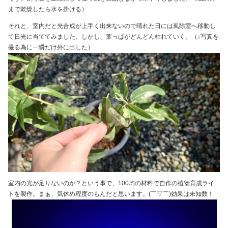
まで乾燥したら水を掛ける）
それと、室内だと光合成が上手く出来ないので晴れた日には風除室へ移動し
て日光に当ててみました。しかし、葉っぱがどんどん枯れていく。（↓写真を
撮る為に一瞬だけ外に出した）
室内の光が足りないのか？という事で、100均の材料で自作の植物育成ライ
トを製作。まぁ、気休め程度のもんだと思います。(￣▽￣)効果は未知数！