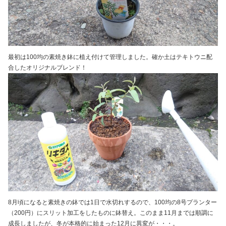
最初は100均の素焼き鉢に植え付けて管理しました。確か土はテキトウニ配
合したオリジナルブレンド！
8月頃になると素焼きの鉢では1日で水切れするので、100均の8号プランター
（200円）にスリット加工をしたものに鉢替え。このまま11月までは順調に
成長しましたが、冬が本格的に始まった12月に異変が・・・。