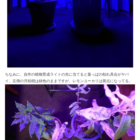
ちなみに、自作の植物育成ライトの光に当てると葉っぱの枯れ具合がヤバ
イ。左側の月桂樹は緑色のままですが、レモンユーカリは斑点になってる。