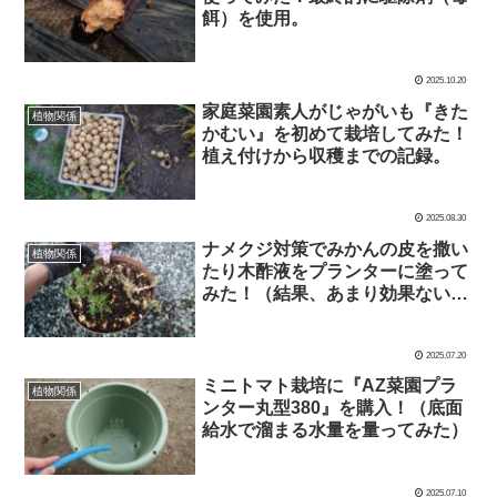
餌）を使用。
2025.10.20
家庭菜園素人がじゃがいも『きた
植物関係
かむい』を初めて栽培してみた！
植え付けから収穫までの記録。
2025.08.30
ナメクジ対策でみかんの皮を撒い
植物関係
たり木酢液をプランターに塗って
みた！（結果、あまり効果ないか
も）
2025.07.20
ミニトマト栽培に『AZ菜園プラ
植物関係
ンター丸型380』を購入！（底面
給水で溜まる水量を量ってみた）
2025.07.10