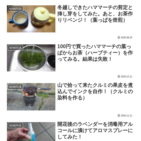
冬越しできたハママーチの剪定と
植物関係
挿し芽をしてみた。あと、お茶作
りリベンジ！（葉っぱを焙煎）
2025.06.20
100円で買ったハママーチの葉っ
植物関係
ぱからお茶（ハーブティー）を作
ってみる。結果は失敗！
2024.12.11
山で拾って来たクルミの果皮を煮
植物関係
込んでインクを自作！（クルミの
染料を作る）
2024.11.11
開花後のラベンダーを消毒用アル
植物関係
コールに漬けてアロマスプレーに
してみた！