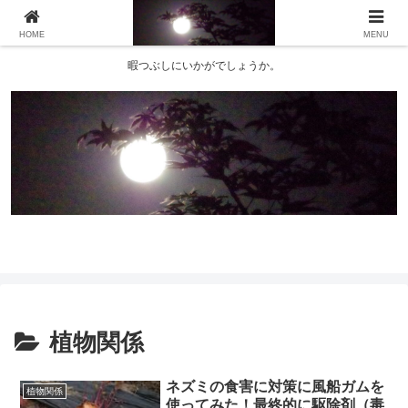
HOME
MENU
暇つぶしにいかがでしょうか。
植物関係
ネズミの食害に対策に風船ガムを
植物関係
使ってみた！最終的に駆除剤（毒