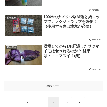
2024.11.01
100均のナメクジ駆除剤と紙コッ
植物関係
プでナメクジトラップを製作！
（使用する際は注意が必要）
2024.06.20
収穫してから1年経過したサツマ
植物関係
イモは食べれるのか？ 結果
は・・・マズイ！(笑)
2024.06.10
次のページ
前
次
1
2
3