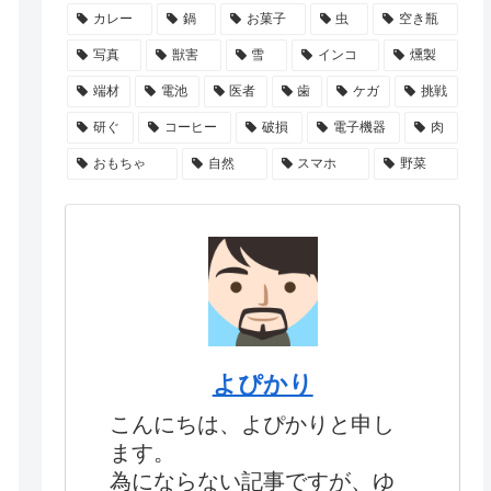
カレー
鍋
お菓子
虫
空き瓶
写真
獣害
雪
インコ
燻製
端材
電池
医者
歯
ケガ
挑戦
研ぐ
コーヒー
破損
電子機器
肉
おもちゃ
自然
スマホ
野菜
よぴかり
こんにちは、よぴかりと申し
ます。
為にならない記事ですが、ゆ