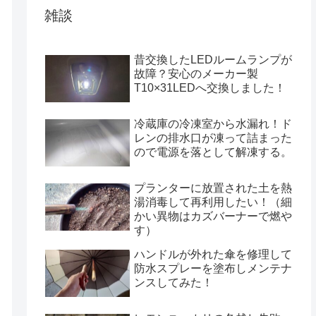
雑談
昔交換したLEDルームランプが
故障？安心のメーカー製
T10×31LEDへ交換しました！
冷蔵庫の冷凍室から水漏れ！ド
レンの排水口が凍って詰まった
ので電源を落として解凍する。
プランターに放置された土を熱
湯消毒して再利用したい！（細
かい異物はカズバーナーで燃や
す）
ハンドルが外れた傘を修理して
防水スプレーを塗布しメンテナ
ンスしてみた！