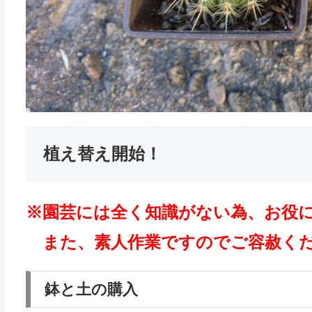
植え替え開始！
※園芸には全く知識がない為、お役には
また、素人作業ですのでご容赦くだ
鉢と土の購入