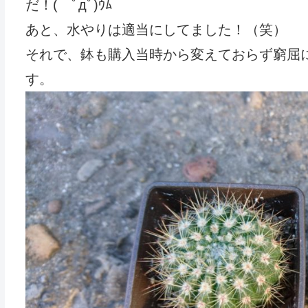
だ！( ﾟдﾟ)ｳﾑ
あと、水やりは適当にしてました！（笑）
それで、鉢も購入当時から変えておらず窮屈
す。