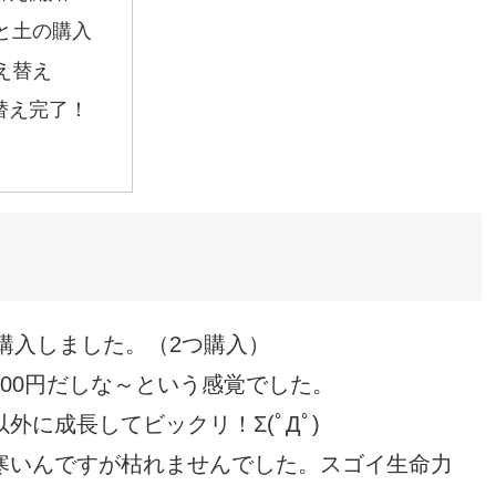
と土の購入
え替え
替え完了！
を購入しました。（2つ購入）
00円だしな～という感覚でした。
に成長してビックリ！Σ(ﾟДﾟ)
寒いんですが枯れませんでした。スゴイ生命力