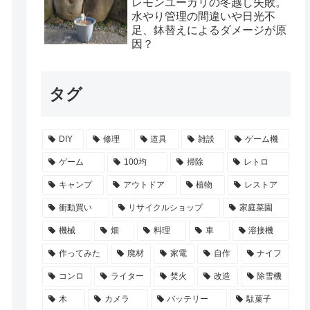
レモンユーカリの冬越し失敗。
水やり管理の間違いや日光不
足、鉢替えによるダメージが原
因？
タグ
DIY
修理
道具
雑談
ゲーム機
ゲーム
100均
掃除
レトロ
キャンプ
アウトドア
植物
レストア
衝動買い
リサイクルショップ
家庭菜園
機械
畑
料理
車
溶接機
作ってみた
廃材
家電
自作
ナイフ
コンロ
ライター
焚火
改造
除雪機
木
カメラ
バッテリー
駄菓子