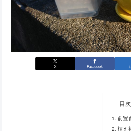
X
Facebook
目次
前置
植え