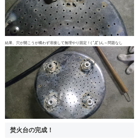
結果、穴が開こうが構わず溶接して無理やり固定！( ﾟДﾟ)ん～問題なし
焚火台の完成！