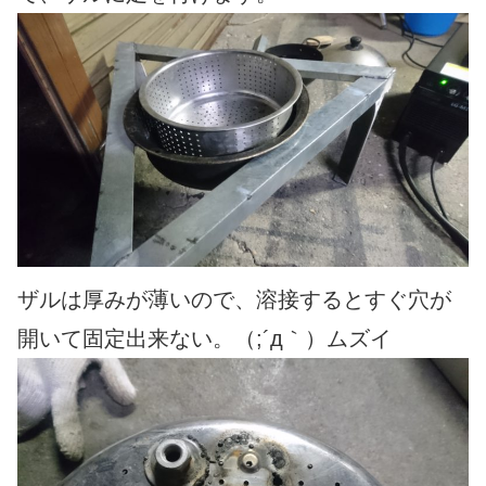
ザルは厚みが薄いので、溶接するとすぐ穴が
開いて固定出来ない。（;´д｀）ムズイ