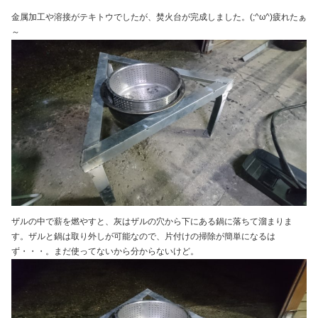
金属加工や溶接がテキトウでしたが、焚火台が完成しました。(;^ω^)疲れたぁ
～
ザルの中で薪を燃やすと、灰はザルの穴から下にある鍋に落ちて溜まりま
す。ザルと鍋は取り外しが可能なので、片付けの掃除が簡単になるは
ず・・・。まだ使ってないから分からないけど。