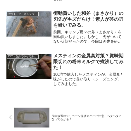
衝動買いした和斧（まさかり）の
アウトドア、キャンプグッズなど
刃先がキズだらけ！素人が斧の刃
を研いでみる。
前回、キャンプ用？の斧（まさかり）を
衝動買いしました。しかし、刃がついて
ない状態だったので、今回は刃先を研い
でいきたいと思います。
メスティンの金属臭対策？賞味期
DIY（自分でやってみた！）
限切れの粉末ミルクで煮沸してみ
た！
100均で購入したメスティンが、金属臭と
味がしたので臭い取り（シーズニング）
してみました。
長年放置のシリコーン保護カバーに注意。ベタベタに
なってるかも！