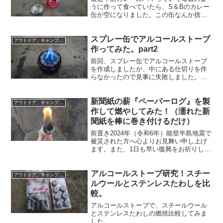
うに作って食べていたら、S＆Bのカレー
缶が空になりました。この缶なんか捨て
るのがもったいない、何か作れるのでは
ないか？そう思い何かに考えた結果、ア
スプレー缶でアルコールストーブ
ルコールストーブにすると面白いかも！
アウトドア、キャンプグッズなど
という安直な発想が浮かび、作ってみる
作ってみた。part2
事にしました。
前回、スプレー缶でアルコールストーブ
を作成しましたが、中にある仕切りを作
らなかったので見事に失敗しました。今
回は、そのリベンジになります。(´_ゝ｀)
果たして上手くいくのか？
新聞紙の薪『ペーパーログ』を製
アウトドア、キャンプグッズなど
作して燃やしてみた！（濡れた新
聞紙を棒に巻き付けるだけ）
前置き2024年（令和6年）能登半島地震で
被災された方へ心よりお見舞い申し上げ
ます。また、1日も早い復興をお祈りして
おります。私の住んでいる所は震度は低
かったので建物やインフラの被害はあり
アルコールストーブ研究！スチー
ませんでしたが、揺れた時間が長く13年
アウトドア、キャンプグッズなど
前の東日本大震...
ルウールとステンレスたわしを比
較。
アルコールストーブで、スチールウール
とステンレスたわしの燃焼比較してみま
した。