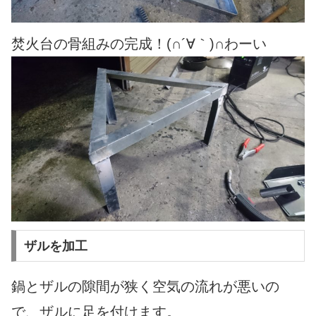
焚火台の骨組みの完成！(∩´∀｀)∩わーい
ザルを加工
鍋とザルの隙間が狭く空気の流れが悪いの
で、ザルに足を付けます。