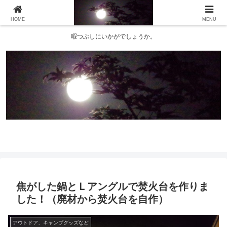
HOME
MENU
暇つぶしにいかがでしょうか。
焦がした鍋とＬアングルで焚火台を作りま
した！（廃材から焚火台を自作）
アウトドア、キャンプグッズなど