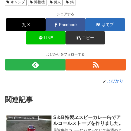
キャンプ
溶接機
焚火
鍋
シェアする
X
Facebook
はてブ
LINE
コピー
よぴかりをフォローする
よぴかり
関連記事
S＆B特製ヱスビーカレー缶でア
アウトドア、キャンプグッズなど
ルコールストーブを作りました。
最近牛筋カレーにハマっていて毎週のよ