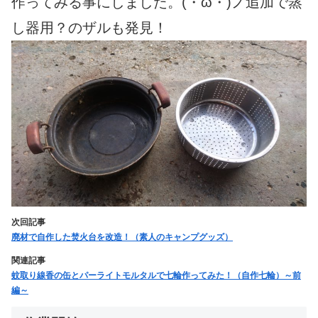
作ってみる事にしました。(・ω・)ノ
追加で蒸
し器用？のザルも発見！
次回記事
廃材で自作した焚火台を改造！（素人のキャンプグッズ）
関連記事
蚊取り線香の缶とパーライトモルタルで七輪作ってみた！（自作七輪）～前
編～