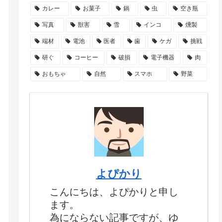
カレー
お菓子
鍋
虫
空き瓶
写真
獣害
雪
インコ
燻製
端材
電池
医者
歯
ケガ
挑戦
研ぐ
コーヒー
破損
電子機器
肉
おもちゃ
自然
スマホ
野菜
よぴかり
こんにちは、よぴかりと申し
ます。
為にならない記事ですが、ゆ