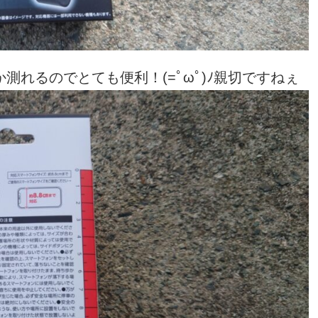
れるのでとても便利！(=ﾟωﾟ)ﾉ親切ですねぇ