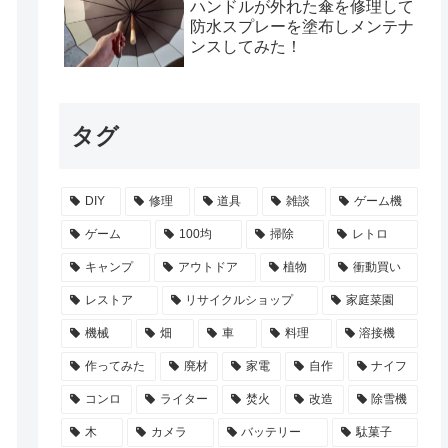
ハンドルが外れた傘を修理して
防水スプレーを塗布しメンテナ
ンスしてみた！
タグ
DIY
修理
道具
雑談
ゲーム機
ゲーム
100均
掃除
レトロ
キャンプ
アウトドア
植物
衝動買い
レストア
リサイクルショップ
家庭菜園
機械
畑
車
料理
溶接機
作ってみた
廃材
家電
自作
ナイフ
コンロ
ライター
焚火
改造
除雪機
木
カメラ
バッテリー
駄菓子