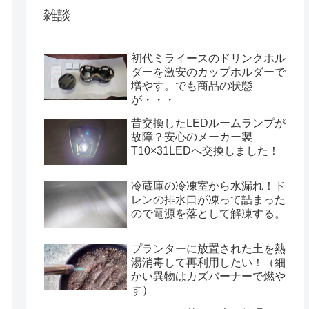
雑談
初代ミライースのドリンクホル
ダーを激安のカップホルダーで
増やす。でも商品の状態
が・・・
昔交換したLEDルームランプが
故障？安心のメーカー製
T10×31LEDへ交換しました！
冷蔵庫の冷凍室から水漏れ！ド
レンの排水口が凍って詰まった
ので電源を落として解凍する。
プランターに放置された土を熱
湯消毒して再利用したい！（細
かい異物はカズバーナーで燃や
す）