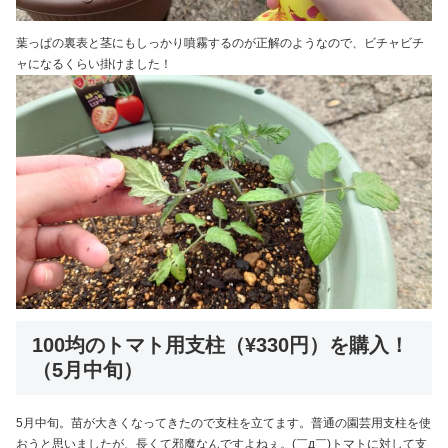
葉っぱの裏表と茎にもしっかり噴霧するのが正解のようなので、ビチャビチ
ャになるくらい掛けました！
100均のトマト用支柱（¥330円）を購入！
（5月中旬）
5月中旬。苗が大きくなってきたので支柱を立てます。普通の園芸用支柱を使
おうと思いましたが、長くて邪魔なんですよねぇ。(￣д￣)トマトに対して支