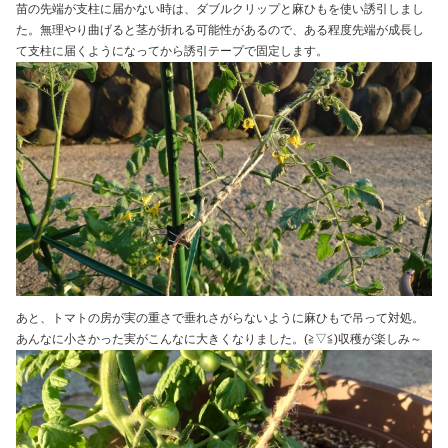
苗の先端が支柱に届かない時は、ダブルクリップと麻ひもを使い誘引しまし
た。無理やり曲げると茎が折れる可能性があるので、ある程度先端が成長し
て支柱に届くようになってから誘引テープで固定します。
あと、トマトの房が実の重さで垂れさがらないように麻ひもで吊って対処。
あんなに小さかった実がこんなに大きくなりました。(≧▽≦)収穫が楽しみ～