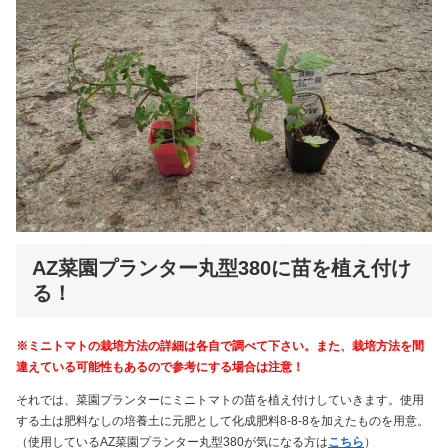
AZ菜園プランター丸型380に苗を植え付け
る！
※ミニトマトの栽培方法の詳細は各自で調べて下さい。また、栽培方法を間
違えている可能性もあるので参考にする場合は注意！
それでは、菜園プランターにミニトマトの苗を植え付けしていきます。使用
する土は肥料なしの培養土に元肥として化成肥料8-8-8を加えたものを用意。
（使用しているAZ菜園プランター丸型380が気になる方は
こちら
）