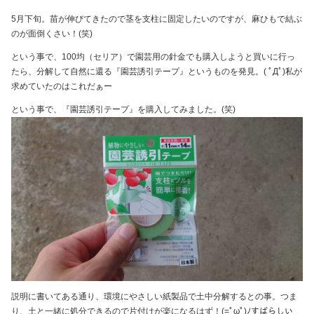
5月下旬。苗が伸びてきたので茎を支柱に固定したいのですが、麻ひもで結ぶ
のが面倒くさい！(笑)
という事で、100均（セリア）で園芸用の針金でも購入しようと買いに行っ
たら、分解して自然に還る『園芸誘引テープ』というものを発見。( ﾟДﾟ)私が
求めていたのはこれだぁー
という事で、『園芸誘引テープ』を購入してみました。(笑)
説明に書いてある通り、環境にやさしい紙製品で土中分解するとの事。つま
り、土と一緒に処分できるので片付けが楽になるはず！(=ﾟωﾟ)ﾉすばらしい