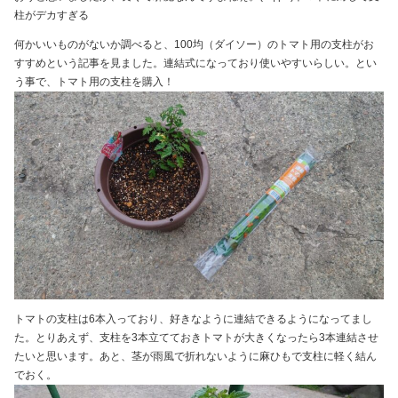
柱がデカすぎる
何かいいものがないか調べると、100均（ダイソー）のトマト用の支柱がお
すすめという記事を見ました。連結式になっており使いやすいらしい。とい
う事で、トマト用の支柱を購入！
トマトの支柱は6本入っており、好きなように連結できるようになってまし
た。とりあえず、支柱を3本立てておきトマトが大きくなったら3本連結させ
たいと思います。あと、茎が雨風で折れないように麻ひもで支柱に軽く結ん
でおく。