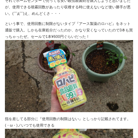
それでホームセンターで売ってる安い殺虫殺菌剤を購入しようと思いました
が、使用できる噴霧回数があったり収穫する時に使えないなど使い勝手が悪
い。(￣д￣)え、めんどくさ・・・
という事で、使用回数に制限がないタイプ『アース製薬のロハピ』をネット
通販で購入。しかも在庫処分だったのか、かなり安くなっていたので3本も買
っちゃったぜ。セールで1本¥600円ぐらいだった！
指を差してる部分に『使用回数の制限はない』としっかり記載されてます。
(・ω・)ノいつでも使用できる