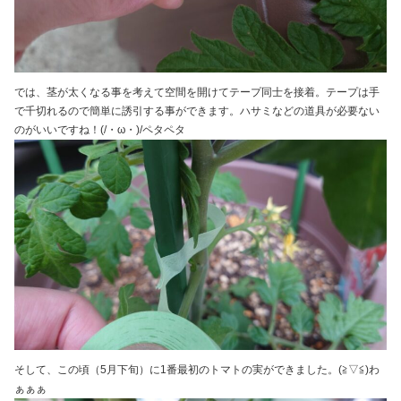
では、茎が太くなる事を考えて空間を開けてテープ同士を接着。テープは手
で千切れるので簡単に誘引する事ができます。ハサミなどの道具が必要ない
のがいいですね！(/・ω・)/ペタペタ
そして、この頃（5月下旬）に1番最初のトマトの実ができました。(≧▽≦)わ
ぁぁぁ