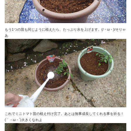
もう1つの苗も同じように植えたら、たっぷり水を上げます。(/・ω・)/そりゃ
あ
これでミニトマト苗の植え付け完了。あとは無事成長してくれる事を祈る！
(｀・ω・´)大きくなれよ