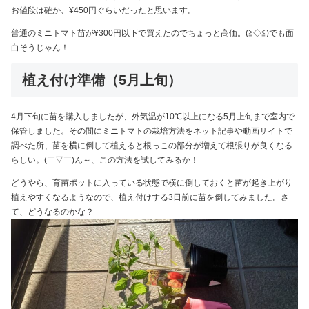
お値段は確か、¥450円ぐらいだったと思います。
普通のミニトマト苗が¥300円以下で買えたのでちょっと高価。(≧◇≦)でも面
白そうじゃん！
植え付け準備（5月上旬）
4月下旬に苗を購入しましたが、外気温が10℃以上になる5月上旬まで室内で
保管しました。その間にミニトマトの栽培方法をネット記事や動画サイトで
調べた所、苗を横に倒して植えると根っこの部分が増えて根張りが良くなる
らしい。(￣▽￣)ん～、この方法を試してみるか！
どうやら、育苗ポットに入っている状態で横に倒しておくと苗が起き上がり
植えやすくなるようなので、植え付けする3日前に苗を倒してみました。さ
て、どうなるのかな？