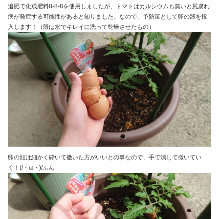
追肥で化成肥料8-8-8を使用しましたが、トマトはカルシウムも無いと尻腐れ
病が発症する可能性があると知りました。なので、予防策として卵の殻を投
入します！（殻は水でキレイに洗って乾燥させたもの）
卵の殻は細かく砕いて撒いた方がいいとの事なので、手で潰して撒いてい
く！(/・ω・)/ふん