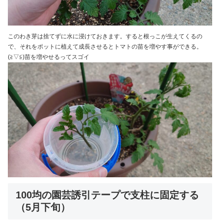
このわき芽は捨てずに水に浸けておきます。すると根っこが生えてくるの
で、それをポットに植えて成長させるとトマトの苗を増やす事ができる。
(≧▽≦)苗を増やせるってスゴイ
100均の園芸誘引テープで支柱に固定する
（5月下旬）