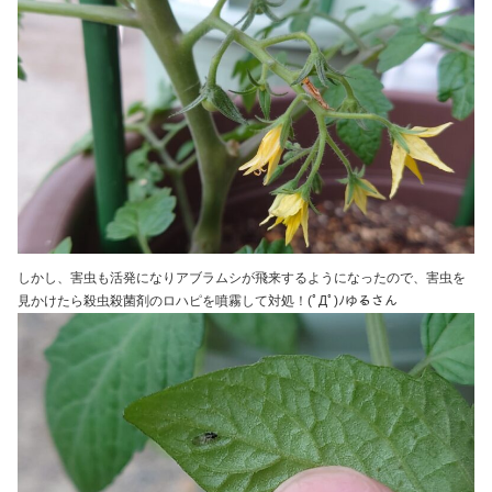
しかし、害虫も活発になりアブラムシが飛来するようになったので、害虫を
見かけたら殺虫殺菌剤のロハピを噴霧して対処！(ﾟДﾟ)ﾉゆるさん