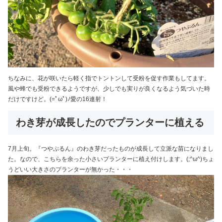
ちなみに、花が咲いたら軽く指でトントンして受粉を促す作業もしてます。
風や蜂でも受粉できるようですが、少しでも実りが良くなるよう気づいた時
だけですけど。(=ﾟωﾟ)ﾉ愛の16連射！
わき芽が成長したのでプランターに植える
7月上旬。『つやぷるん』のわき芽だったものが成長して立派な苗になりまし
た。なので、こちらを余った小さいプランターに植え付けします。(;^ω^)ちょ
うどいい大きさのプランターが無かった・・・