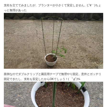
支柱を立ててみましたが、プランターが小さくて安定しません。(;´∀｀)ちょ
っと無理があった
面倒なのでダブルクリップと園芸用テープで無理やり固定。意外とガッチリ
固定できたし、支柱も安定したからOKてしょう！( ﾟдﾟ)ｳﾑ