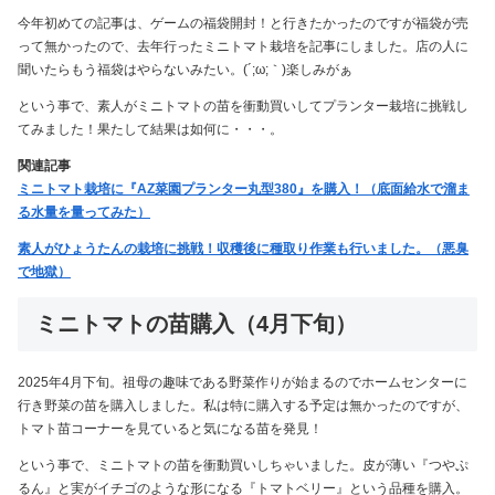
今年初めての記事は、ゲームの福袋開封！と行きたかったのですが福袋が売
って無かったので、去年行ったミニトマト栽培を記事にしました。店の人に
聞いたらもう福袋はやらないみたい。(´;ω;｀)楽しみがぁ
という事で、素人がミニトマトの苗を衝動買いしてプランター栽培に挑戦し
てみました！果たして結果は如何に・・・。
関連記事
ミニトマト栽培に『AZ菜園プランター丸型380』を購入！（底面給水で溜ま
る水量を量ってみた）
素人がひょうたんの栽培に挑戦！収穫後に種取り作業も行いました。（悪臭
で地獄）
ミニトマトの苗購入（4月下旬）
2025年4月下旬。祖母の趣味である野菜作りが始まるのでホームセンターに
行き野菜の苗を購入しました。私は特に購入する予定は無かったのですが、
トマト苗コーナーを見ていると気になる苗を発見！
という事で、ミニトマトの苗を衝動買いしちゃいました。皮が薄い『つやぷ
るん』と実がイチゴのような形になる『トマトベリー』という品種を購入。