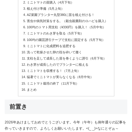
ミニトマトの苗購入（4月下旬）
植え付け準備（5月上旬）
AZ菜園プランター丸型380に苗を植え付ける！
害虫や病気対策をする。（殺虫殺菌剤のロハピを購入）
100均のトマト用支柱（¥330円）を購入！（5月中旬）
ミニトマトのわき芽を取る（5月下旬）
100均の園芸誘引テープで支柱に固定する（5月下旬）
ミニトマトに化成肥料を追肥する
洗って乾燥させた卵の殻を砕いて撒く
支柱を足して成長した苗を巻くように誘引（6月下旬）
わき芽が成長したのでプランターに植える
ミニトマトを収穫する！（7月上旬）
猛暑でミニトマトが実らなくなる（8月中旬）
ミニトマト栽培の終了（11月下旬）
まとめ
前置き
2026年あけましておめでとうございます。今年（午年）も例年通りの記事を
作っていきますので、よろしくお願いいたします。<(_ _)>なにとぞぉ～