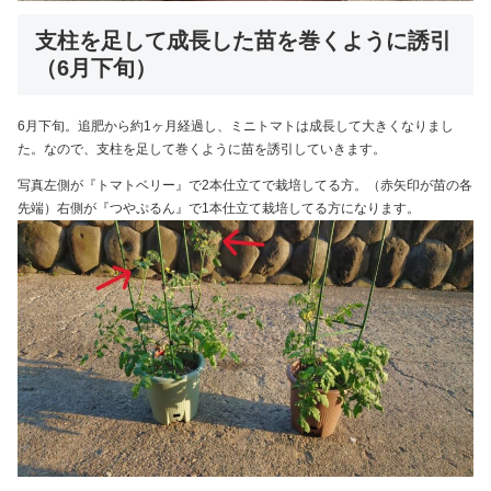
支柱を足して成長した苗を巻くように誘引
（6月下旬）
6月下旬。追肥から約1ヶ月経過し、ミニトマトは成長して大きくなりまし
た。なので、支柱を足して巻くように苗を誘引していきます。
写真左側が『トマトベリー』で2本仕立てで栽培してる方。（赤矢印が苗の各
先端）右側が『つやぷるん』で1本仕立て栽培してる方になります。