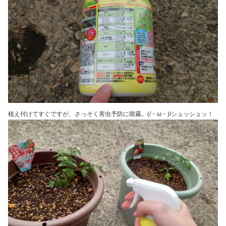
植え付けてすぐですが、さっそく害虫予防に噴霧。(/・ω・)/シュッシュッ！