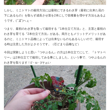
しかし、ミニトマトの栽培方法には最初にできるわき芽（最初に出来た花の
下にあるもの）を取らず成長させ茎を2本にして収穫量を増やす方法もあるよ
うです。( ﾟДﾟ)へぇ～
つまり、最初のわき芽を取って栽培する『1本仕立て方法』と、主茎と最初の
わき芽を育てる『2本仕立て方法』がある。両方ともメリットデメリットがあ
るのと、ミニトマト品種によっては出来ないものもあるらしいので、栽培す
る時は注意した方がよさそうです。（芯どまり品種など）
今回は実験しようと思い『つやぷるん』の方は1本仕立てにして、『トマトベ
リー』は2本仕立てで栽培してみる事にしました。という事で、つやぷるんの
わき芽を取ります！(/・ω・)/そぉい