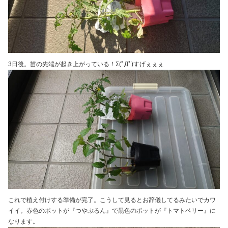
3日後。苗の先端が起き上がっている！Σ(ﾟДﾟ)すげぇぇぇ
これで植え付けする準備が完了。こうして見るとお辞儀してるみたいでカワ
イイ。赤色のポットが『つやぷるん』で黒色のポットが『トマトベリー』に
なります。