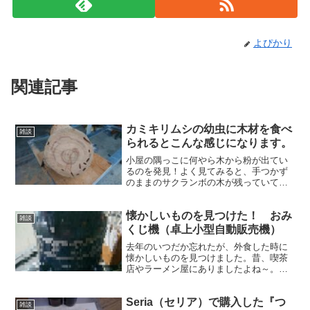
よぴかり
関連記事
カミキリムシの幼虫に木材を食べ
雑談
られるとこんな感じになります。
小屋の隅っこに何やら木から粉が出てい
るのを発見！よく見てみると、手つかず
のままのサクランボの木が残っていて、
カミキリムシ（幼虫）の住処になってま
した。( ﾟДﾟ)ギャー
懐かしいものを見つけた！ おみ
雑談
くじ機（卓上小型自動販売機）
去年のいつだか忘れたが、外食した時に
懐かしいものを見つけました。昔、喫茶
店やラーメン屋にありましたよね～。
（笑）
Seria（セリア）で購入した『つ
雑談