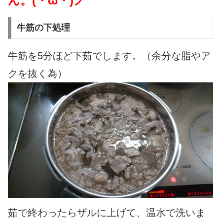
ん。(・ω・)ノ
牛筋の下処理
牛筋を5分ほど下茹でします。（余分な脂やア
クを抜く為）
茹で終わったらザルに上げて、温水で洗いま