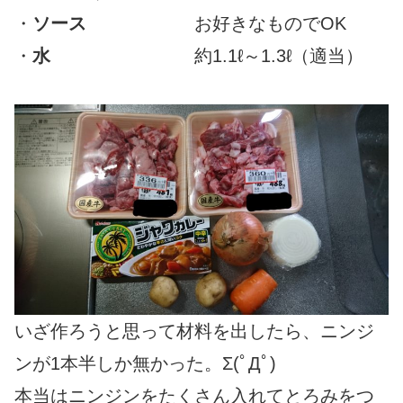
・
ソース
お好きなものでOK
・
水
約1.1ℓ～1.3ℓ（適当）
いざ作ろうと思って材料を出したら、ニンジ
ンが1本半しか無かった。Σ(ﾟДﾟ)
本当はニンジンをたくさん入れてとろみをつ