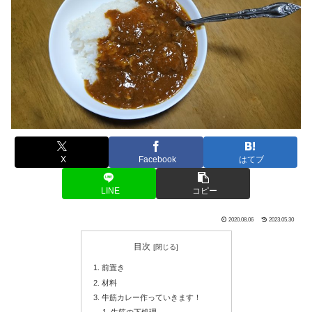
X
Facebook
はてブ
LINE
コピー
2020.08.06
2023.05.30
目次
前置き
材料
牛筋カレー作っていきます！
牛筋の下処理