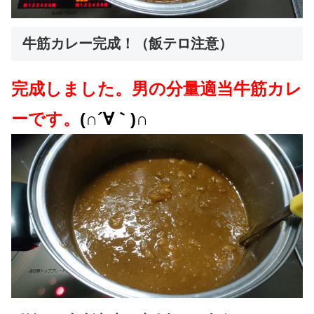
牛筋カレー完成！（飯テロ注意）
完成しました。男の分量適当牛筋カレ
ーです。
(∩´∀｀)∩