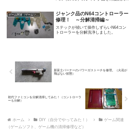
今回はドライブユニットの異常なので簡
単に修理できるかも・・・。
ジャンク品のN64コントローラー
ゲーム関連（ゲームソフト、ゲーム機の清掃修理など）
修理！ ～分解清掃編～
ステックが傾いて操作しずらいN64コン
トローラーを分解洗浄しました。
新富士バーナーのパワーガストーチを修理。（火花が
飛ばない状態）
初代ファミコンを分解清掃してみた！（コントローラ
ーも分解）
ホーム
DIY（自分でやってみた！）
ゲーム関連
（ゲームソフト、ゲーム機の清掃修理など）