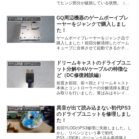
でヒンジ部分が破損している状態。（結
構ヤバイかも・・・）今回は、修理前の
分解作業をします。
GQ周辺機器のゲームボーイプレ
ゲーム関連（ゲームソフト、ゲーム機の清掃修理など）
ーヤーをジャンクで購入しまし
た！
ゲームボーイプレーヤーをジャンク品で
購入しました！前回分解清掃したゲーム
キューブに合体させて起動できるかチェ
ックしてみます。
ドリームキャストのドライブユニ
ゲーム関連（ゲームソフト、ゲーム機の清掃修理など）
ット分解やAVケーブルの特徴な
ど（DC修復雑談編）
前置き前回、前々回とドリームキャスト
本体とコントローラーの分解清掃＆黄ば
み取りを行いました。黄ばみはキレイに
は落ちませんでしたが、本体とコントロ
ーラーは問題なく動作できたので良かっ
異音が出て読み込まない初代PS3
たです。( ﾟдﾟ)ｳﾑそれで今回は記事の進
ゲーム関連（ゲームソフト、ゲーム機の清掃修理など）
行や容量の都合で...
のドライブユニットを修理しまし
た！
前回YLODのPS3修理に失敗しました。し
かし、リベンジという事で初代
PS3（20GB）のジャンク品を再度購入！