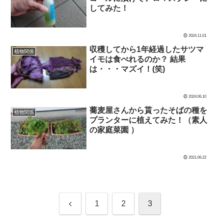
してみた！
2024.11.01
収穫してから1年経過したサツマ
植物関係
イモは食べれるのか？ 結果
は・・・マズイ！(笑)
2024.06.10
蕎麦屋さんから貰ったそばの種を
植物関係
プランターに植えてみた！（素人
の家庭菜園 ）
2021.06.22
前
1
2
3