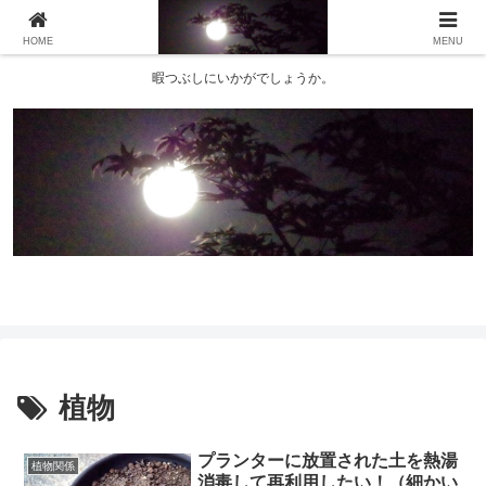
HOME
MENU
暇つぶしにいかがでしょうか。
植物
プランターに放置された土を熱湯
植物関係
消毒して再利用したい！（細かい