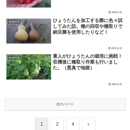
2026.01.10
ひょうたんを加工する際に色々試
植物関係
してみた話。種の回収や種取りで
納豆菌を使用したりなど！
2025.12.20
素人がひょうたんの栽培に挑戦！
植物関係
収穫後に種取り作業も行いまし
た。（悪臭で地獄）
2025.12.10
次のページ
次
1
2
4