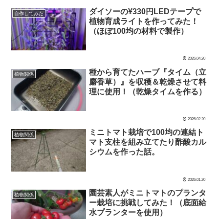
ダイソーの¥330円LEDテープで
自作してみた
植物育成ライトを作ってみた！
（ほぼ100均の材料で製作）
2026.04.20
種から育てたハーブ『タイム（立
植物関係
麝香草）』を収穫＆乾燥させて料
理に使用！（乾燥タイムを作る）
2026.02.20
ミニトマト栽培で100均の連結ト
植物関係
マト支柱を組み立てたり酢酸カル
シウムを作った話。
2026.01.20
園芸素人がミニトマトのプランタ
植物関係
ー栽培に挑戦してみた！（底面給
水プランターを使用）