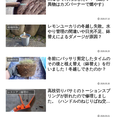
異物はカズバーナーで燃やす）
2026.07.10
レモンユーカリの冬越し失敗。水
植物関係
やり管理の間違いや日光不足、鉢
替えによるダメージが原因？
2026.06.20
冬前にバッサリ剪定したタイムの
植物関係
その後と植え替え（鉢替え）を行
いました！冬越しできたのか？
2026.05.30
高枝切りバサミのトーションスプ
レストア（修理や修繕など）失敗もアリ！
リングが折れたので修理しまし
た。（ハンドルのねじりばね交
換）
2026.05.01