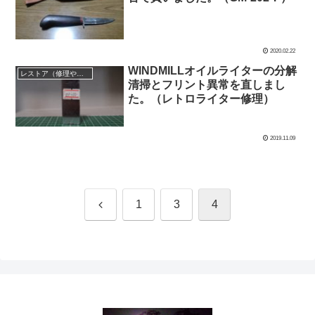
2020.02.22
WINDMILLオイルライターの分解
レストア（修理や修繕など）失敗もアリ！
清掃とフリント異常を直しまし
た。（レトロライター修理）
2019.11.09
前
1
3
4
へ