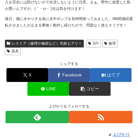
入を完全には防げないので水没しないように注意。まぁ、野外に放置した私
が悪いんですが。(｀・ω・´)次は気を付けます！
後日、畑に水やりする為に水中ポンプを長時間使ってみました。3時間連続運
転させましたが止まる事無く動作し続けたので、問題なく使えそうです！
レストア（修理や修繕など）失敗もアリ！
DIY
修理
道具
シェアする
X
Facebook
はてブ
LINE
コピー
よぴかりをフォローする
よぴかり