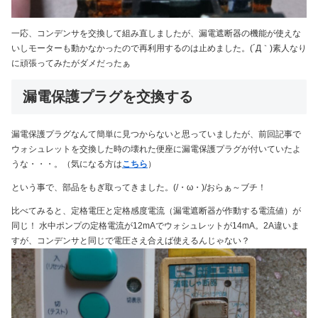
一応、コンデンサを交換して組み直しましたが、漏電遮断器の機能が使えな
いしモーターも動かなかったので再利用するのは止めました。(´Д｀)素人なり
に頑張ってみたがダメだったぁ
漏電保護プラグを交換する
漏電保護プラグなんて簡単に見つからないと思っていましたが、前回記事で
ウォシュレットを交換した時の壊れた便座に漏電保護プラグが付いていたよ
うな・・・。（気になる方は
こちら
）
という事で、部品をもぎ取ってきました。(/・ω・)/おらぁ～ブチ！
比べてみると、定格電圧と定格感度電流（漏電遮断器が作動する電流値）が
同じ！ 水中ポンプの定格電流が12mAでウォシュレットが14mA。2A違いま
すが、コンデンサと同じで電圧さえ合えば使えるんじゃない？