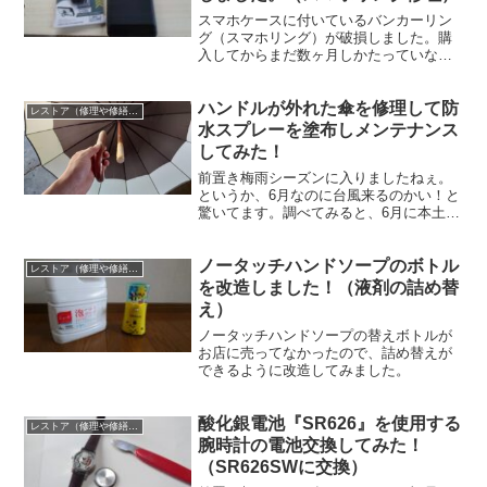
スマホケースに付いているバンカーリン
グ（スマホリング）が破損しました。購
入してからまだ数ヶ月しかたっていない
のに・・・。なので、安上がりで交換し
ます！
ハンドルが外れた傘を修理して防
レストア（修理や修繕など）失敗もアリ！
水スプレーを塗布しメンテナンス
してみた！
前置き梅雨シーズンに入りましたねぇ。
というか、6月なのに台風来るのかい！と
驚いてます。調べてみると、6月に本土へ
上陸するのは珍しいらしい。(￣д￣)台風
は9月のイメージそれで、梅雨シーズンや
ノータッチハンドソープのボトル
台風が来ると雨が降るので傘は必需品。
レストア（修理や修繕など）失敗もアリ！
久々に傘立てを...
を改造しました！（液剤の詰め替
え）
ノータッチハンドソープの替えボトルが
お店に売ってなかったので、詰め替えが
できるように改造してみました。
酸化銀電池『SR626』を使用する
レストア（修理や修繕など）失敗もアリ！
腕時計の電池交換してみた！
（SR626SWに交換）