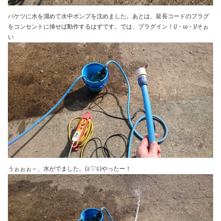
バケツに水を溜めて水中ポンプを沈めました。あとは、延長コードのプラグ
をコンセントに挿せば動作するはずです。では、プラグイン！(/・ω・)/そぉ
い
うぉぉぉ～、水がでました。(≧▽≦)やったー！