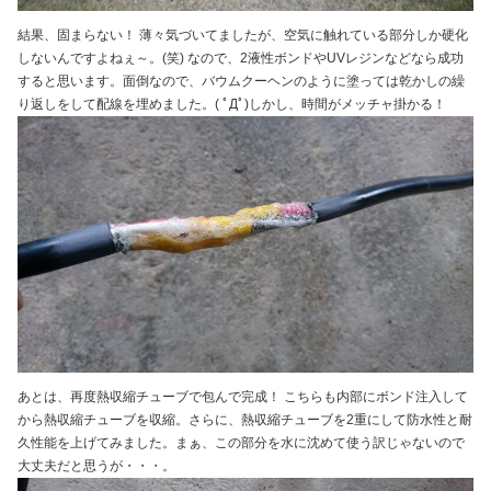
結果、固まらない！ 薄々気づいてましたが、空気に触れている部分しか硬化
しないんですよねぇ～。(笑) なので、2液性ボンドやUVレジンなどなら成功
すると思います。面倒なので、バウムクーヘンのように塗っては乾かしの繰
り返しをして配線を埋めました。( ﾟДﾟ)しかし、時間がメッチャ掛かる！
あとは、再度熱収縮チューブで包んで完成！ こちらも内部にボンド注入して
から熱収縮チューブを収縮。さらに、熱収縮チューブを2重にして防水性と耐
久性能を上げてみました。まぁ、この部分を水に沈めて使う訳じゃないので
大丈夫だと思うが・・・。