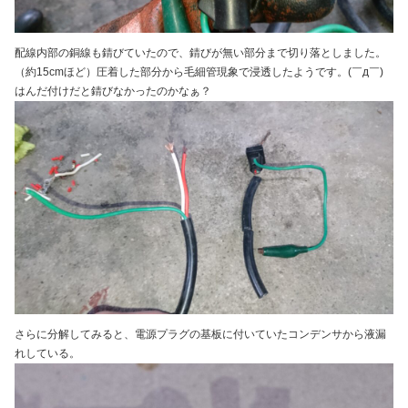
配線内部の銅線も錆びていたので、錆びが無い部分まで切り落としました。
（約15cmほど）圧着した部分から毛細管現象で浸透したようです。(￣д￣)
はんだ付けだと錆びなかったのかなぁ？
さらに分解してみると、電源プラグの基板に付いていたコンデンサから液漏
れしている。