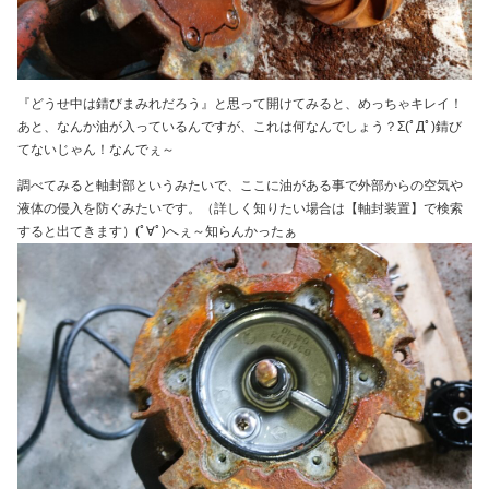
『どうせ中は錆びまみれだろう』と思って開けてみると、めっちゃキレイ！
あと、なんか油が入っているんですが、これは何なんでしょう？Σ(ﾟДﾟ)錆び
てないじゃん！なんでぇ～
調べてみると軸封部というみたいで、ここに油がある事で外部からの空気や
液体の侵入を防ぐみたいです。（詳しく知りたい場合は【軸封装置】で検索
すると出てきます）(ﾟ∀ﾟ)へぇ～知らんかったぁ