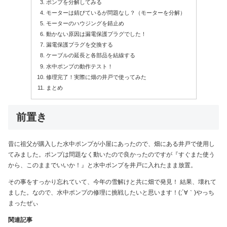
ポンプを分解してみる
モーターは錆びているが問題なし？（モーターを分解）
モーターのハウジングを錆止め
動かない原因は漏電保護プラグでした！
漏電保護プラグを交換する
ケーブルの延長と各部品を結線する
水中ポンプの動作テスト！
修理完了！実際に畑の井戸で使ってみた
まとめ
前置き
昔に祖父が購入した水中ポンプが小屋にあったので、畑にある井戸で使用し
てみました。ポンプは問題なく動いたので良かったのですが『すぐまた使う
から、このままでいいか！』と水中ポンプを井戸に入れたまま放置。
その事をすっかり忘れていて、今年の雪解けと共に畑で発見！ 結果、壊れて
ました。なので、水中ポンプの修理に挑戦したいと思います！(;´∀｀)やっち
まったぜぃ
関連記事