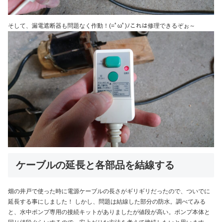
そして、漏電遮断器も問題なく作動！(=ﾟωﾟ)ﾉこれは修理できるぞぉ～
ケーブルの延長と各部品を結線する
畑の井戸で使った時に電源ケーブルの長さがギリギリだったので、ついでに
延長する事にしました！ しかし、問題は結線した部分の防水。調べてみる
と、水中ポンプ専用の接続キットがありましたが値段が高い。ポンプ本体と