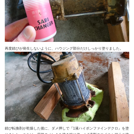
再度錆びが発生しないように、ハウジング部分だけしっかり塗りました。
錆び転換剤が乾燥した後に、ダメ押しで『1液ハイポンファインデクロ』を塗