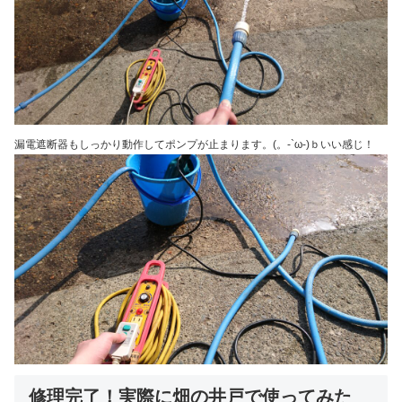
漏電遮断器もしっかり動作してポンプが止まります。(。-`ω-)ｂいい感じ！
修理完了！実際に畑の井戸で使ってみた