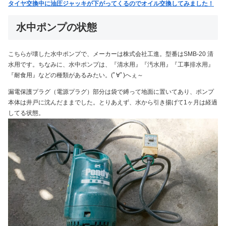
タイヤ交換中に油圧ジャッキが下がってくるのでオイル交換してみました！
水中ポンプの状態
こちらが壊した水中ポンプで、メーカーは株式会社工進。型番はSMB-20 清
水用です。ちなみに、水中ポンプは、『清水用』『汚水用』『工事排水用』
『耐食用』などの種類があるみたい。(ﾟ∀ﾟ)へぇ～
漏電保護プラグ（電源プラグ）部分は袋で縛って地面に置いてあり、ポンプ
本体は井戸に沈んだままでした。とりあえず、水から引き揚げて1ヶ月は経過
してる状態。