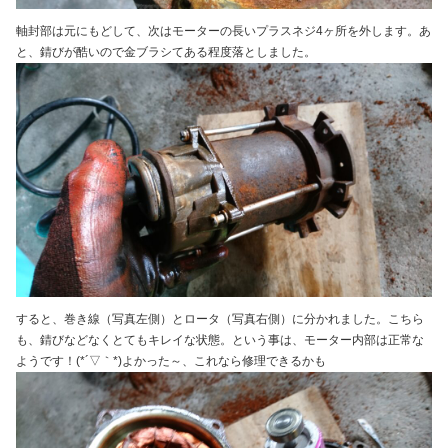
軸封部は元にもどして、次はモーターの長いプラスネジ4ヶ所を外します。あ
と、錆びが酷いので金ブラシてある程度落としました。
すると、巻き線（写真左側）とロータ（写真右側）に分かれました。こちら
も、錆びなどなくとてもキレイな状態。という事は、モーター内部は正常な
ようです！(*´▽｀*)よかった～、これなら修理できるかも