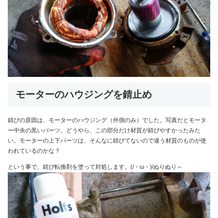
モーターのハウジングを錆止め
錆びの原因は、モーターのハウジング（外側のみ）でした。写真だとモータ
ー中央の黒いパーツ。どうやら、この部分だけ材質が錆びやすかったみた
い。モーターの上下パーツは、そんなに錆びてないので違う材質のものが使
われているのかな？
という事で、錆び転換剤を塗って対処します。(/・ω・)/ぬりぬり～