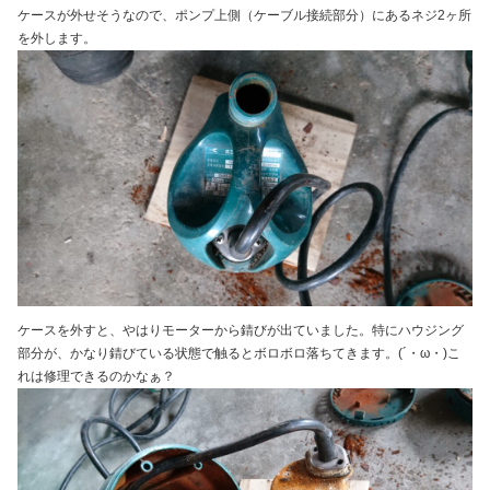
ケースが外せそうなので、ポンプ上側（ケーブル接続部分）にあるネジ2ヶ所
を外します。
ケースを外すと、やはりモーターから錆びが出ていました。特にハウジング
部分が、かなり錆びている状態で触るとボロボロ落ちてきます。(´・ω・)こ
れは修理できるのかなぁ？