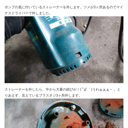
ポンプの底に付いているストレーナーを外します。ツメが3ヶ所あるのでマイ
ナスドライバーで外しました。
ストレーナーを外したら、中から大量の錆びが！(´ﾟдﾟ｀)うわぁぁぁ～ 。と
りあえず、見えているプラスネジ3ヶ所外します。