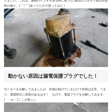
りました。これは、屋根のペンキを塗る時に使った1液型のエポキシ錆止め塗
料の残り。(￣▽￣)余ってたので塗ってみた！
動かない原因は漏電保護プラグでした！
モーターを分解してみましたが、外側が錆びているだけで内部は正常。つま
り、電源部分に原因があるはず！ なので、電源プラグを分解してみます。
(｀・ω・´)ここが怪しい