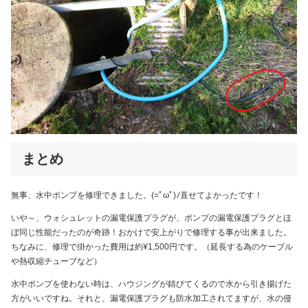
まとめ
無事、水中ポンプを修理できました。(=ﾟωﾟ)ﾉ直せてよかったです！
いや～、ウォシュレットの漏電保護プラグが、ポンプの漏電保護プラグとほ
ぼ同じ性能だったのが奇跡！おかけで安上がりで修理する事が出来ました。
ちなみに、修理で掛かった費用は約¥1,500円です。（延長する為のケーブル
や熱収縮チューブなど）
水中ポンプを使わない時は、ハウジングが錆びてくるので水から引き揚げた
方がいいですね。それと、漏電保護プラグも防水加工されてますが、水の侵