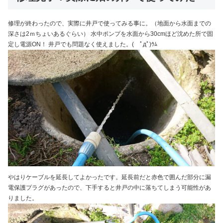
修理が終わったので、実際に井戸で使ってみる事に。（地面から水面までの
深さは2ｍちょいあるぐらい） 水中ポンプを水面から30cmほど沈めた所で固
定し電源ON！ 井戸でも問題なく使えました。( ﾟдﾟ)ｳﾑ
やはりケーブルを延長してよかったです。延長前だと赤色で囲んだ部分に漏
電保護プラグがあったので、下手すると井戸の中に落ちてしまう可能性があ
りました。