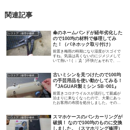
関連記事
傘のネームバンドが経年劣化した
レストア（修理や修繕など）失敗もアリ！
ので100均の材料で修理してみ
た！（バネホック取り付け）
前置き梅雨の時期になり湿度がスゴイで
すね。気温は高くないのにジメジメして
いて熱い！( ；´Д｀)不快だぁそれで、雨
の日の必需品といえば傘。ほとんど車で
移動するのであまり傘を使用しないので
古いミシンを見つけたので100均
すが、久しぶりに傘を使用しました。な
レストア（修理や修繕など）失敗もアリ！
んか子供の頃の通学...
の手芸用品を使い動かしてみる！
『JAGUAR製ミシン SB･001』
前置きコロナウイルスが流行して親戚が
泊まりに来なくなったので、大量にあっ
たお客用の布団を処分しました。その
時、押し入れの奥からミシンを発見！ 実
は前からミシンが欲しかったんですよね
スマホケースのバンカーリングが
ぇ。服のほつれた部分を補修したり、捨
レストア（修理や修繕など）失敗もアリ！
てるタオルで雑巾を作った...
破損！ なので100均のものに交換
しました。（スマホリング修理）