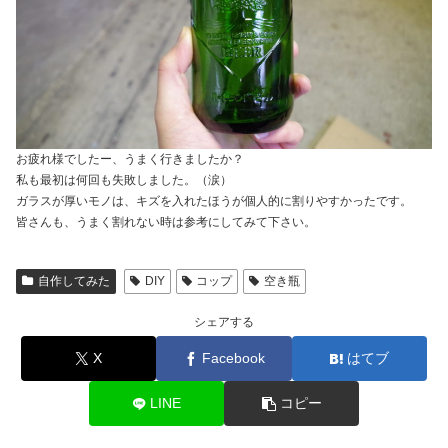
お疲れ様でしたー、うまく行きましたか？
私も最初は何回も失敗しました。（涙）
ガラスが厚いモノは、キズを入れたほうが個人的に割りやすかったです。
皆さんも、うまく割れない時は参考にしてみて下さい。
自作してみた
DIY
コップ
空き瓶
シェアする
X
Facebook
はてブ
LINE
コピー