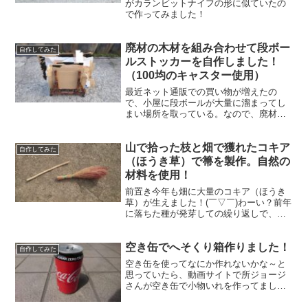
がカランビットナイフの形に似ていたの
で作ってみました！
廃材の木材を組み合わせて段ボー
自作してみた
ルストッカーを自作しました！
（100均のキャスター使用）
最近ネット通販での買い物が増えたの
で、小屋に段ボールが大量に溜まってし
まい場所を取っている。なので、廃材を
使い自作の段ボールストッカーを製作し
たいと思います。
山で拾った枝と畑で獲れたコキア
自作してみた
（ほうき草）で箒を製作。自然の
材料を使用！
前置き今年も畑に大量のコキア（ほうき
草）が生えました！(￣▽￣)わーい？前年
に落ちた種が発芽しての繰り返しで、毎
年のようにコキアが生えるんですよね
ぇ。小さいうちに除草すればいいんです
空き缶でへそくり箱作りました！
が、面倒で放置しているといつの間にか
自作してみた
巨大化。まぁ、畑は祖母...
空き缶を使ってなにか作れないかな～と
思っていたら、動画サイトで所ジョージ
さんが空き缶で小物いれを作ってまし
た。これは面白そう！という事でアレン
ジして作ってみる事ににました。