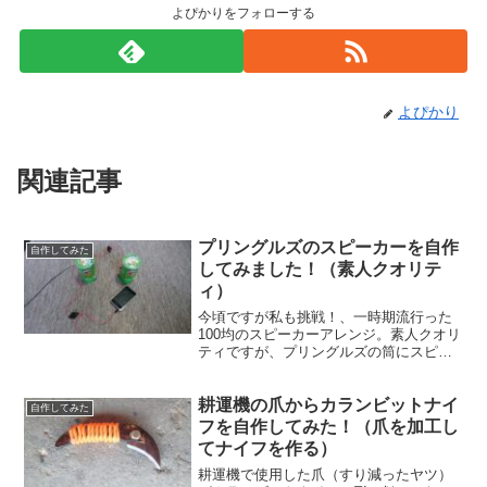
よぴかりをフォローする
よぴかり
関連記事
プリングルズのスピーカーを自作
自作してみた
してみました！（素人クオリテ
ィ）
今頃ですが私も挑戦！、一時期流行った
100均のスピーカーアレンジ。素人クオリ
ティですが、プリングルズの筒にスピー
カーを埋め込んでみました！
耕運機の爪からカランビットナイ
自作してみた
フを自作してみた！（爪を加工し
てナイフを作る）
耕運機で使用した爪（すり減ったヤツ）