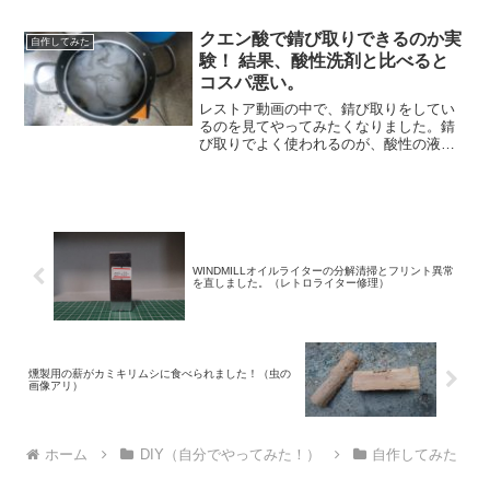
クエン酸で錆び取りできるのか実
自作してみた
験！ 結果、酸性洗剤と比べると
コスパ悪い。
レストア動画の中で、錆び取りをしてい
るのを見てやってみたくなりました。錆
び取りでよく使われるのが、酸性の液体
で科学反応させる方法。という事は、ク
エン酸でも錆び取りが出来るはず！実際
にどこまで錆び取り出来るか、試してみ
ました。
WINDMILLオイルライターの分解清掃とフリント異常
を直しました。（レトロライター修理）
燻製用の薪がカミキリムシに食べられました！（虫の
画像アリ）
ホーム
DIY（自分でやってみた！）
自作してみた