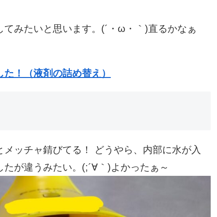
てみたいと思います。(´・ω・｀)直るかなぁ
した！（液剤の詰め替え）
とメッチャ錆びてる！ どうやら、内部に水が入
が違うみたい。(;´∀｀)よかったぁ～