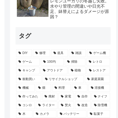
レモンユーカリの冬越し失敗。
水やり管理の間違いや日光不
足、鉢替えによるダメージが原
因？
タグ
DIY
修理
道具
雑談
ゲーム機
ゲーム
100均
掃除
レトロ
キャンプ
アウトドア
植物
レストア
衝動買い
リサイクルショップ
家庭菜園
機械
畑
料理
車
溶接機
作ってみた
廃材
家電
自作
ナイフ
コンロ
ライター
焚火
改造
除雪機
木
カメラ
バッテリー
駄菓子