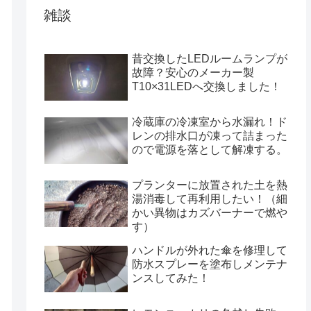
雑談
昔交換したLEDルームランプが
故障？安心のメーカー製
T10×31LEDへ交換しました！
冷蔵庫の冷凍室から水漏れ！ド
レンの排水口が凍って詰まった
ので電源を落として解凍する。
プランターに放置された土を熱
湯消毒して再利用したい！（細
かい異物はカズバーナーで燃や
す）
ハンドルが外れた傘を修理して
防水スプレーを塗布しメンテナ
ンスしてみた！