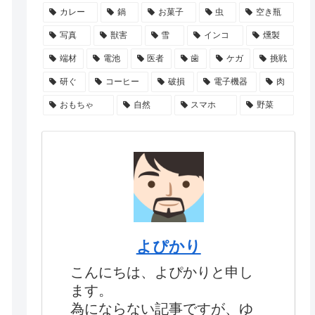
カレー
鍋
お菓子
虫
空き瓶
写真
獣害
雪
インコ
燻製
端材
電池
医者
歯
ケガ
挑戦
研ぐ
コーヒー
破損
電子機器
肉
おもちゃ
自然
スマホ
野菜
よぴかり
こんにちは、よぴかりと申し
ます。
為にならない記事ですが、ゆ