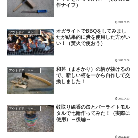
作ナイフ）
2022.06.15
オガライトでBBQをしてみまし
アウトドア、キャンプグッズなど
たが結果的に炭を使用した方がい
い！（焚火で使おう）
2022.06.08
和斧（まさかり）の柄が抜けるの
アウトドア、キャンプグッズなど
で、新しい柄を一から自作して交
換しました！
2022.04.13
蚊取り線香の缶とパーライトモル
アウトドア、キャンプグッズなど
タルで七輪作ってみた！（実際に
使用）～後編～
2021.10.19