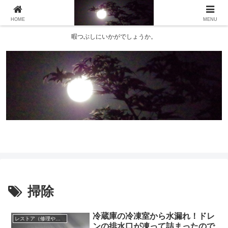
HOME
MENU
暇つぶしにいかがでしょうか。
掃除
冷蔵庫の冷凍室から水漏れ！ドレ
レストア（修理や修繕など）失敗もアリ！
ンの排水口が凍って詰まったので