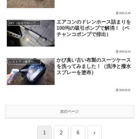
2024.11.30
エアコンのドレンホース詰まりを
DIY（自分でやってみた！）
100均の吸引ポンプで解消！（ペ
チャンコポンプで排出）
2024.10.10
かび臭い古い布製のスーツケース
レストア（修理や修繕など）失敗もアリ！
を洗ってみました！（洗浄と撥水
スプレーを塗布）
2024.05.01
次のページ
次
1
2
6