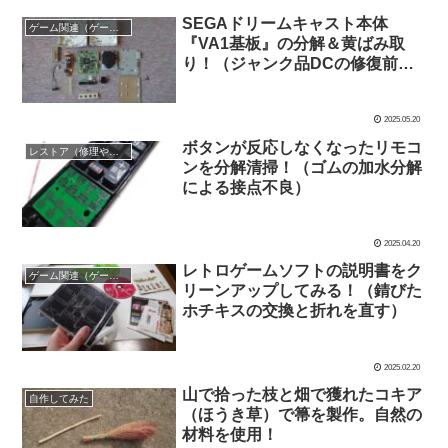
SEGAドリームキャスト本体
ゲーム関連（ゲームソフト、ゲーム機の清掃修理など）
『VA1基板』の分解＆黄ばみ取
り！（ジャンク品DCの修復前
編）
2025.05.20
ボタンが反応しなくなったリモコ
レストア（修理や修繕など）失敗もアリ！
ンを分解清掃！（ゴムの加水分解
による接点不良）
2025.04.20
レトロゲームソフトの説明書をク
ゲーム関連（ゲームソフト、ゲーム機の清掃修理など）
リーンアップしてみる！（錆びた
ホチキスの交換と折れを直す）
2025.02.20
山で拾った枝と畑で獲れたコキア
自作してみた
（ほうき草）で箒を製作。自然の
材料を使用！