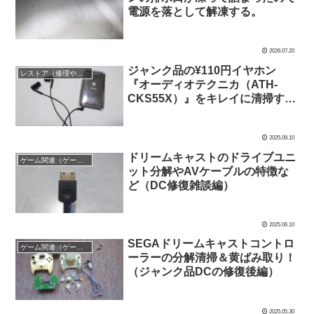
電源を落として解凍する。
2026.07.20
ジャンク品の¥110円イヤホン
レストア（修理や修繕など）失敗もアリ！
『オーディオテクニカ（ATH-
CKS55X）』をキレイに清掃す
る！
2025.09.10
ドリームキャストのドライブユニ
ゲーム関連（ゲームソフト、ゲーム機の清掃修理など）
ット分解やAVケーブルの特徴な
ど（DC修復雑談編）
2025.06.10
SEGAドリームキャストコントロ
ゲーム関連（ゲームソフト、ゲーム機の清掃修理など）
ーラーの分解清掃＆黄ばみ取り！
（ジャンク品DCの修復後編）
2025.05.30