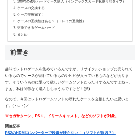
100均の透明ハードケース購入（インデックスカード収納可能タイプ）
ケースの交換する
ケース交換完了！
ケースの互換性はある？（トレイの互換性）
交換できるゲームハード
まとめ
前置き
趣味でレトロゲームを集めているんですが、リサイクルショップに売られて
いるものでケースが割れているものやヒビが入っているものなどがありま
す。そういうものに限って欲しいゲームソフトだったりするんですよね～。
まぁ、私は関係なく購入しちゃうんですけど！(笑)
なので、今回はレトロゲームソフトの壊れたケースを交換したいと思いま
す。(・ω・)ノ
※セガサターン、PS１、ドリームキャスト、などのソフトが対象。
関連記事
PS2のHDMIコンバーターで映像が映らない！（ソフトが原因？）