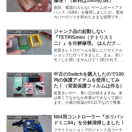
修理！（材料は100均のみ）
前回、電源の入らないゲームボーイアド
バンス（GBA）を修理しましたが、電池
カバーのツメが折れたままな状態です。
なので今回は、電池カバーのツメを100均
の材料で作りGBAを完全修理します！
ジャンク品の起動しない
ゲーム関連（ゲームソフト、ゲーム機の清掃修理など）
『TETRISmini（テトリスミ
ニ）』を分解修理。 はんだクラ
ックが原因！
前置きレトロゲームを探しにリサイクル
ショップに行ってきました。まぁ、安い
モノしか買いませんけど！(笑)それで、真
っ先にジャンクコーナーへ行くと箱の中
に小さいゲームが1つだけポツンと置いて
中古のSwitchを購入したので100
ある。どうやら、ポケットゲーム（キー
ゲーム関連（ゲームソフト、ゲーム機の清掃修理など）
ホルダーゲーム）っ...
均の保護アイテムを使用してみ
た！（背面保護フィルムは作る）
前置きいやー、寒い日が続きますね。冬
は寒くてなかなか作業ができなくて困り
ます。小屋の室温が5℃以下なので厚着し
ても寒いし、石油ストーブを付けても全
然暖かくならない！((((；ﾟДﾟ))))ｶﾞｸｶﾞｸﾌﾞ
N64用コントローラー『ホリパッ
ﾙﾌﾞﾙなので、春ぐらいまで去年の話...
ゲーム関連（ゲームソフト、ゲーム機の清掃修理など）
ドミニ64』を分解清掃しました！
リサイクルショップのジャンク品コーナ