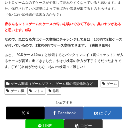
レトロゲームなのでケースが劣化して割れやすくなっていると思います。ま
た、保存されていた環境によって黄ばみや悪臭が出てるものもあります。
（タバコや紫外線が原因なのかな？）
皆さんもレトロゲームのケースの匂いを嗅いでみて下さい。臭いヤツがある
と思います。(笑)
なので、気になる方はケース交換にチャレンジしてみは！
100円で2枚ケース
が付いているので、1枚¥50円でケース交換できます。（税抜き価格）
あと、
『CDケース10㎜』
と検索すると
バックインレイ（裏ジャケット）が入
るケースが普通に出てきました。やはり検索の仕方が下手くそだったようで
す。(;´∀｀)名前が分からないものの検索って難しい！
ゲーム関連（ゲームソフト、ゲーム機の清掃修理など）
ゲーム
ゲーム機
レトロ
修理
シェアする
X
Facebook
はてブ
LINE
コピー