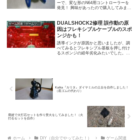
ーで、変な形のN64用コントローラーを
発見！ 興味があったので購入してみまし
た。という事で、いつも通りの分解清掃
をしていきます。
DUALSHOCK2修理 誤作動の原
ゲーム関連（ゲームソフト、ゲーム機の清掃修理など）
因はフレキシブルケーブルのスポ
ンジかも！
誘導インクが原因かと思いましたが、調
べてみるとフレキシブル基板を押し付け
るスポンジの経年劣化みたいでした。私
の場合は、簡単に直せたので動作不良の
DUALSHOCK2を持っている方は試してみ
てはいかがでしょう！
Kalita『カリタ』ダイヤミルの土台を自作しました！
（底ゴムの代わり）
廃材で火打石セットを作り焚火をしてみました！（火
打石セットを自作）
ホーム
DIY（自分でやってみた！）
ゲーム関連