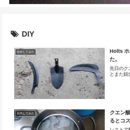
DIY
Holt
自作してみた
た。
先日のク
とまた錆
クエン酸
自作してみた
るとコ
レストア