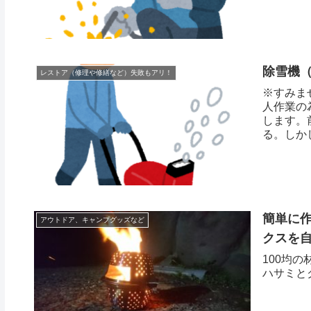
除雪機
レストア（修理や修繕など）失敗もアリ！
※すみま
人作業の
します。
る。しか
簡単に作
アウトドア、キャンプグッズなど
クスを
100均
ハサミと