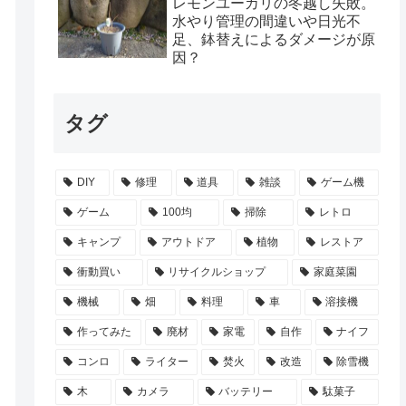
レモンユーカリの冬越し失敗。
水やり管理の間違いや日光不
足、鉢替えによるダメージが原
因？
タグ
DIY
修理
道具
雑談
ゲーム機
ゲーム
100均
掃除
レトロ
キャンプ
アウトドア
植物
レストア
衝動買い
リサイクルショップ
家庭菜園
機械
畑
料理
車
溶接機
作ってみた
廃材
家電
自作
ナイフ
コンロ
ライター
焚火
改造
除雪機
木
カメラ
バッテリー
駄菓子