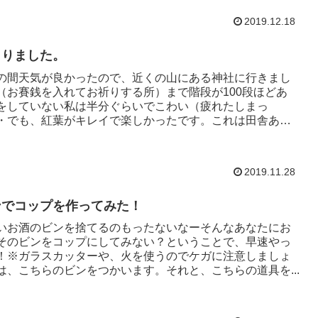
2019.12.18
くりました。
の間天気が良かったので、近くの山にある神社に行きまし
（お賽銭を入れてお祈りする所）まで階段が100段ほどあ
をしていない私は半分ぐらいでこわい（疲れたしまっ
・でも、紅葉がキレイで楽しかったです。これは田舎ある
2019.11.28
ンでコップを作ってみた！
いお酒のビンを捨てるのもったないなーそんなあなたにお
そのビンをコップにしてみない？ということで、早速やっ
！※ガラスカッターや、火を使うのでケガに注意しましょ
は、こちらのビンをつかいます。それと、こちらの道具を...