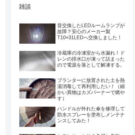
雑談
昔交換したLEDルームランプが
故障？安心のメーカー製
T10×31LEDへ交換しました！
冷蔵庫の冷凍室から水漏れ！ド
レンの排水口が凍って詰まった
ので電源を落として解凍する。
プランターに放置された土を熱
湯消毒して再利用したい！（細
かい異物はカズバーナーで燃や
す）
ハンドルが外れた傘を修理して
防水スプレーを塗布しメンテナ
ンスしてみた！