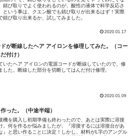
。錆び取りでよく使われるのが、酸性の液体で科学反応さ
。という事は、クエン酸でも錆び取りが出来るはず！実際
で錆び取り出来るか、試してみました。
2020.01.17
ドが断線したヘア アイロンを修理してみた。（コー
んだ付け）
ていたヘア アイロンの電源コードが断線していたので、修
ました。断線した部分を切断してはんだ付け修理。
2020.01.09
を作った。（中途半端）
接機を購入し初期準備も終わったので、あとは実際に溶接
け。何を作るか悩みましたが、『溶接するには溶接台があ
な』と思い作ることに決定！しかし、材料がL字のアングル