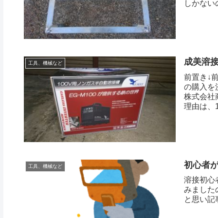
しかない
成美溶接
工具、機械など
前置き↓
の購入を
株式会社商
理由は、1
初心者
工具、機械など
溶接初心
みました
と思い記