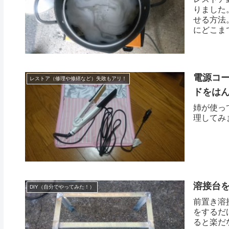
りました
せる方法
にどこま
電源コー
レストア（修理や修繕など）失敗もアリ！
ドをは
姉が使っ
理してみ
溶接台
DIY（自分でやってみた！）
前置き溶
をするだ
ると楽だ