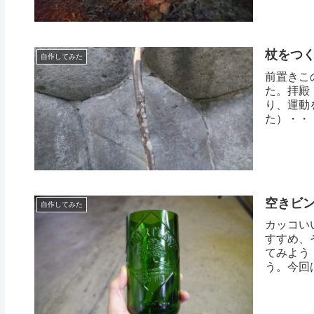
杖をつ
自作してみた
前置きこ
た。拝殿
り、運動
た）・・
あ...
空きビ
自作してみた
カッコい
すすめ、
てみよう
う。今回