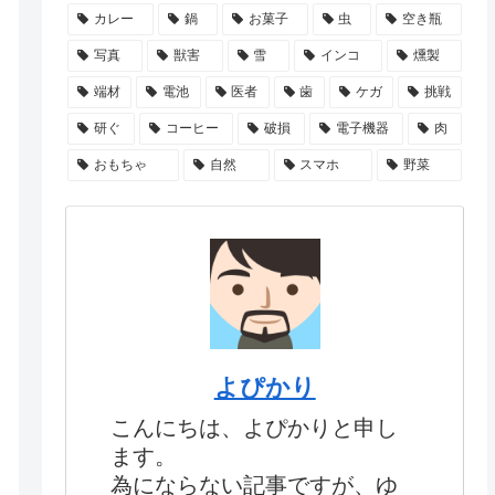
カレー
鍋
お菓子
虫
空き瓶
写真
獣害
雪
インコ
燻製
端材
電池
医者
歯
ケガ
挑戦
研ぐ
コーヒー
破損
電子機器
肉
おもちゃ
自然
スマホ
野菜
よぴかり
こんにちは、よぴかりと申し
ます。
為にならない記事ですが、ゆ